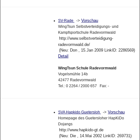
->
Vorschau
SV-Rade
WingTsun Selbstverteidigungs- und
Kampfsportschule Radevormwald
http://www.selbstverteidigung-
radevormwald.de/
(Neu: Don , 15.Jan 2009 LinkID: 2286569)
Detail
WingTsun Schule Radevormwald
Vogelsmühle 14b
42477 Radevormwald
Tel.: 0 2264 / 2000 657 Fax: -
->
Vorschau
SVA Hapkido Guetersloh
Homepage des Guetersloher HapKiDo
Dojangs
http://www.hapkido-gt.de
(Neu: Die , 14.Mai 2002 LinkID: 269731)