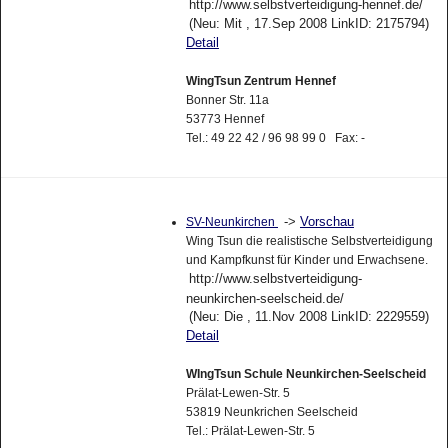
http://www.selbstverteidigung-hennef.de/
(Neu: Mit , 17.Sep 2008 LinkID: 2175794)
Detail
WingTsun Zentrum Hennef
Bonner Str. 11a
53773 Hennef
Tel.: 49 22 42 / 96 98 99 0 Fax: -
->
Vorschau
SV-Neunkirchen
Wing Tsun die realistische Selbstverteidigung
und Kampfkunst für Kinder und Erwachsene.
http://www.selbstverteidigung-
neunkirchen-seelscheid.de/
(Neu: Die , 11.Nov 2008 LinkID: 2229559)
Detail
WIngTsun Schule Neunkirchen-Seelscheid
Prälat-Lewen-Str. 5
53819 Neunkrichen Seelscheid
Tel.: Prälat-Lewen-Str. 5