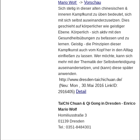
->
Vorschau
Mario Wolf
Sich stetig in dieser alten chinesischen &
inneren Kampfkunst zu üben bedeutet, sich
mit sich selbst auseinanderzusetzen. Dies
geschieht auf körperlicher wie geistiger
Ebene. Körperlich - sich aktiv mit den
Gesundheitsübungen zu befassen und zu
lernen. Geistig - die Prinzipien dieser
Kampfkunst auch vom Kopf her in den Alltag
einfließen zu lassen. Wer möchte, kann sich
mehr mit der Thematik der Selbstverteidigung
auseinandersetzen, und (kann) diese später
anwenden.
http://www.dresden-taichichuan.de/
(Neu: Mon , 30.Mai 2016 LinkID:
Detail
2916405)
TaiChi Chuan & Qi Gong in Dresden - Enrico
Mario Wolf
Homiliusstraße 3
01139 Dresden
Tel.: 0351-8484301