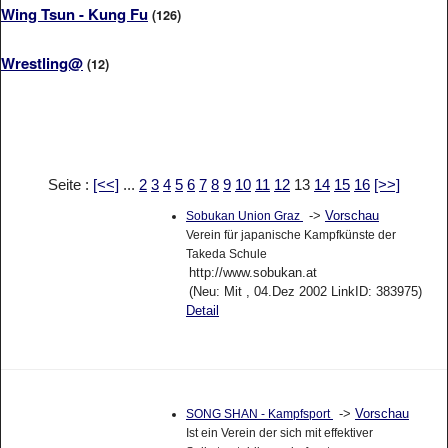
Wing Tsun - Kung Fu
(126)
Wrestling@
(12)
Seite :
[<<]
...
2
3
4
5
6
7
8
9
10
11
12
13
14
15
16
[>>]
->
Vorschau
Sobukan Union Graz
Verein für japanische Kampfkünste der
Takeda Schule
http://www.sobukan.at
(Neu: Mit , 04.Dez 2002 LinkID: 383975)
Detail
->
Vorschau
SONG SHAN - Kampfsport
Ist ein Verein der sich mit effektiver