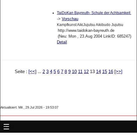
TaiDoKan Bayreuth- Schule der Achtsamkeit
->
Vorschau
Kampfkunst AikiJujutsu Aikibudo Jujutsu
http://www.taidokan-bayreuth.de
(Neu: Mon , 23.Aug 2004 LinkID: 685247)
Detail
Seite :
[<<]
...
2
3
4
5
6
7
8
9
10
11
12
13
14
15
16
[>>]
Aktualisiert: Mit , 29.Jul 2026 - 19:53:07
MENU