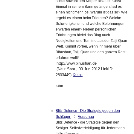
schult sowohl den Körper als auch Geist.
Einmal in seinem Bann gefangen, lsst es
einen nicht mehr los. Warum ist das so? Wie
ergeht es einem beim Erlernen? Welche
Schwierigkeiten und welche Belohnungen
erwarten einen? Neben persönlichen
Erfahrungen bietet das Blog auch
Neuigkeiten und Termine aus der Taiji Quan
Welt. Kommt vorbei, wenn ihr mehr über
Bihushan, Taiji Quan und den ganzen Rest
erfahren wollt!
http://www.bihushan.de
(Neu: Sam , 09.Jun 2012 LinkID:
Detail
2803449)
Köln
Blitz Defence - Die Strategie gegen den
->
Vorschau
Schläger
Blitz Defence - die Strategie gegen den
Schlger. Selbstverteidigung für Jedermann
http://www.wt-