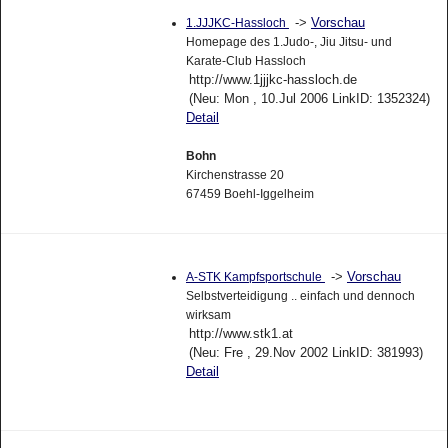
->
Vorschau
1.JJJKC-Hassloch
Homepage des 1.Judo-, Jiu Jitsu- und
Karate-Club Hassloch
http://www.1jjjkc-hassloch.de
(Neu: Mon , 10.Jul 2006 LinkID: 1352324)
Detail
Bohn
Kirchenstrasse 20
67459 Boehl-Iggelheim
->
Vorschau
A-STK Kampfsportschule
Selbstverteidigung .. einfach und dennoch
wirksam
http://www.stk1.at
(Neu: Fre , 29.Nov 2002 LinkID: 381993)
Detail