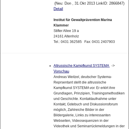
(Neu: Don , 31.Okt 2013 LinkID: 2866847)
Detail
Institut für Gewaltprävention Marina
Klammer
Stifter Allee 19 a
24161 Altenholz
Tel.: 0431 362585 Fax: 0431 2407903
->
Altrussische Kampfkunst SYSTEMA
Vorschau
Andreas Weitzel, deutscher Systema-
Reprsentant stellt die altrussische
Kampfkunst SYSTEMA vor. Er erklrt ihre
Grundlagen, Prinzipien, Trainingsmethodiken
und Geschichte. Kontaktaufnahme unter
Kontakt, Gstebuch und Diskussionsforum
möglich, Zahlreiche Bilder in der
Bildergalerie, Links zu interessanten
Webseiten, Videosequenzen in der
Videothek und Seminarrückmeldungen in der