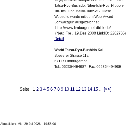
für japanische Kampfkünste und Kultur, wie
Tatsu-Ryu-Bushido, Niten-Ichi-Ryu, Nippon-
Jiu-Jitsu und Maiko-Tanz-AG. Diese
Webseite wurde mit dem Web-Award
Schwarzgurt ausgezeichnet
http://www.limburgerhof.dtrbk.de/
(Neu: Fre , 19.Dez 2008 LinkID: 2262736)
Detail
World Tatsu-Ryu-Bushido Kai
Speyerer Strasse 11a
67117 Limburgerhof
Tel.: 062364494987 Fax: 062364494989
Seite : 1
2
3
4
5
6
7
8
9
10
11
12
13
14
15
...
[>>]
Aktualisiert: Mit , 29.Jul 2026 - 19:53:06