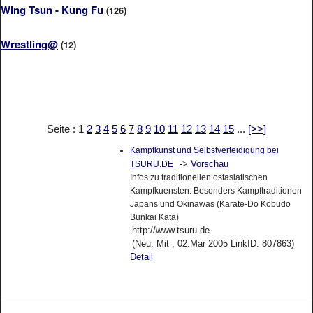
Wing Tsun - Kung Fu
(126)
Wrestling@
(12)
Seite : 1
2
3
4
5
6
7
8
9
10
11
12
13
14
15
...
[>>]
Kampfkunst und Selbstverteidigung bei
->
Vorschau
TSURU.DE
Infos zu traditionellen ostasiatischen
Kampfkuensten. Besonders Kampftraditionen
Japans und Okinawas (Karate-Do Kobudo
Bunkai Kata)
http://www.tsuru.de
(Neu: Mit , 02.Mar 2005 LinkID: 807863)
Detail