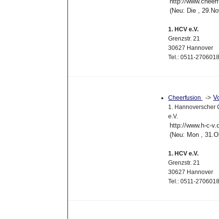
http://www.cheerf
(Neu: Die , 29.N
1. HCV e.V.
Grenzstr. 21
30627 Hannover
Tel.: 0511-27060
->
V
Cheerfusion
1. Hannoverscher C
e.V.
http://www.h-c-v.
(Neu: Mon , 31.O
1. HCV e.V.
Grenzstr. 21
30627 Hannover
Tel.: 0511-27060