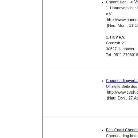
->
V
Cheerfusion
1. Hannoverscher C
e.V.
http://www.hanno
(Neu: Mon , 31.O
1. HCV e.V.
Grenzstr. 21
30627 Hannover
Tel.: 0511-27060
Cheerleadingverba
Offizielle Seite d
http://www.cvsh.
(Neu: Don , 27.A
East Coast Cheerl
Cheerleading bede