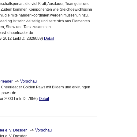
chaftsportart, die viel Kraft, Ausdauer, Teamgeist und
t. Zudem kommen Komponenten wie Gleichgewichtssinn
, die miteinander koordiniert werden müssen, hinzu.
eading ist sehr vielseitig und setzt sich aus Elementen
rnen, Show und Tanz zusammen.
oast-cheerleader.de
ov 2012 LinkID: 2829859)
Detail
->
Vorschau
rleader
Cheerleader Golden Paws mit Bildern und erklrungen
n-paws.de
ai 2000 LinkID: 7956)
Detail
->
Vorschau
der e. V. Dresden
er e. V. Dresden