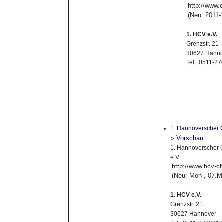
http://www.
(Neu: 2011-
1. HCV e.V.
Grenzstr. 21
30627 Hanno
Tel.: 0511-
1. Hannoverscher 
Vorschau
>
1. Hannoverscher C
e.V.
http://www.hcv-c
(Neu: Mon , 07.M
1. HCV e.V.
Grenzstr. 21
30627 Hannover