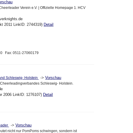
orschau
heerleader Verein e.V. | Offizielle Homepage 1. HCV
verknights.de
kt 2011 LinkID: 2744319)
Detail
180 Fax: 0511-27060179
->
Vorschau
nd Schleswig- Holstein
es Cheerleadingverbandes Schleswig- Holstein.
de
pr 2006 LinkID: 1276107)
Detail
->
Vorschau
eader
utet nicht nur PomPoms schwingen, sondern ist