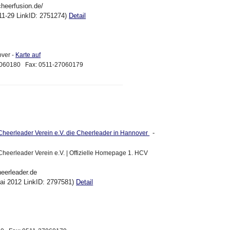
cheerfusion.de/
11-29 LinkID: 2751274)
Detail
ver -
Karte auf
27060180 Fax: 0511-27060179
-
Cheerleader Verein e.V. die Cheerleader in Hannover
heerleader Verein e.V. | Offizielle Homepage 1. HCV
heerleader.de
ai 2012 LinkID: 2797581)
Detail