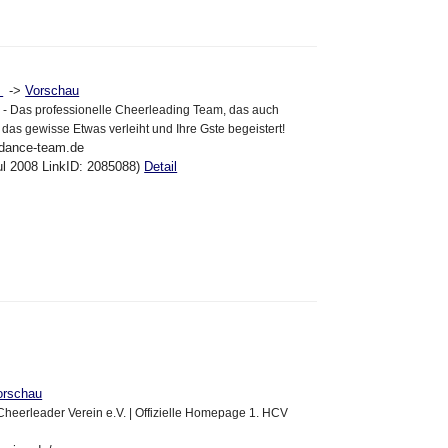
->
Vorschau
m
 - Das professionelle Cheerleading Team, das auch
 das gewisse Etwas verleiht und Ihre Gste begeistert!
n-dance-team.de
ul 2008 LinkID: 2085088)
Detail
orschau
heerleader Verein e.V. | Offizielle Homepage 1. HCV