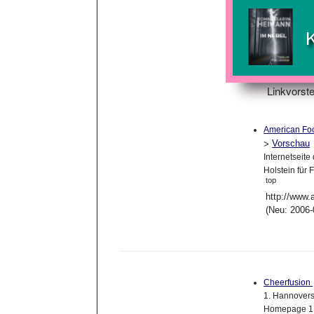
Linkvorste
American Foo
Vorschau
>
Internetseit
Holstein für
top
http://www.
(Neu: 2006-
Cheerfusion
1. Hannoversc
Homepage 1.