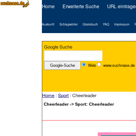
Home
Erweiterte Suche
URL eintrage
Auskunft
Schlagwörter
Gästebuch
FAQ
Impressum
P
Google Suche
Web
www.suchnase.de
Home
:
Sport
: Cheerleader
Cheerleader -> Sport: Cheerleader