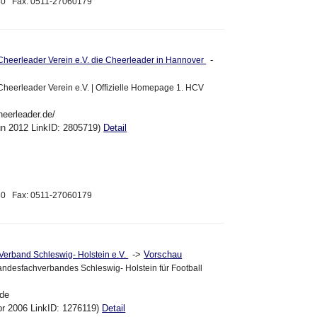
180 Fax: 0511-27060179
-
Cheerleader Verein e.V. die Cheerleader in Hannover
heerleader Verein e.V. | Offizielle Homepage 1. HCV
heerleader.de/
un 2012 LinkID: 2805719)
Detail
180 Fax: 0511-27060179
->
Vorschau
Verband Schleswig- Holstein e.V.
Landesfachverbandes Schleswig- Holstein für Football
.de
pr 2006 LinkID: 1276119)
Detail