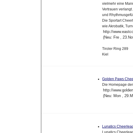
vielmehr eine Manns
Vertrauen verlang
und Rhythmusgefühl
Die Sportart Cheerl
wie Akrobatik, Tu
http://www.eastc
(Neu: Fre , 23.N
Tiroler Ring 289
Kiel
Golden Paws Chee
Die Homepage der 
http://www.golde
(Neu: Mon , 29.M
Lunatics Cheerlea
Lunatics Cheerlead