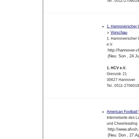
Tel.: 0511-27060
1. Hannoverscher 
Vorschau
>
1. Hannoverscher C
e.V.
http://hannover-c
(Neu: Son , 24.J
1. HCV e.V.
Grenzstr. 21
30627 Hannover
Tel.: 0511-27060
American Football 
Internetseite des 
und Cheerleading
http://www.afvsh
(Neu: Don , 27.A