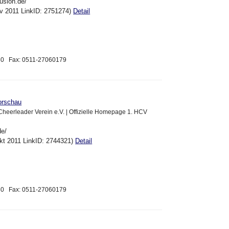
usion.de/
ov 2011 LinkID: 2751274)
Detail
180 Fax: 0511-27060179
orschau
heerleader Verein e.V. | Offizielle Homepage 1. HCV
de/
kt 2011 LinkID: 2744321)
Detail
180 Fax: 0511-27060179