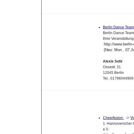
Berlin Dance Tea
Berlin Dance Team
Ihrer Veranstaltung
http://www.berli
(Neu: Mon , 07.J
Alexis Sotir
Ossastr. 31
12045 Berlin
Tel.: 01796044909
->
V
Cheerfusion
1. Hannoverscher C
e.V.