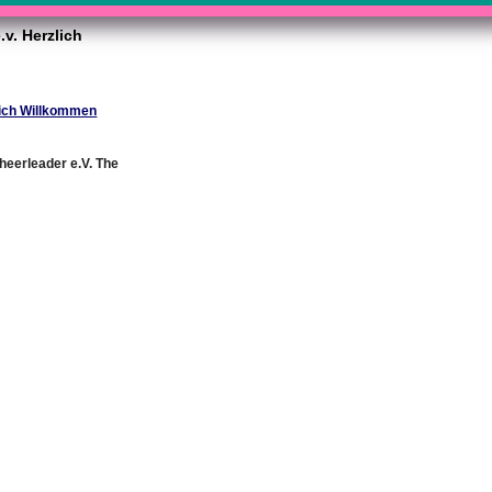
v. Herzlich
lich Willkommen
eerleader e.V. The