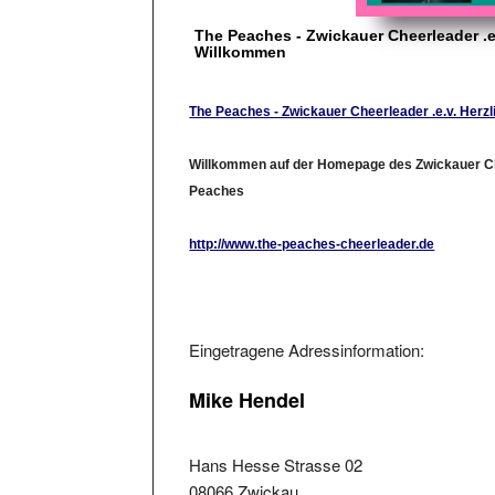
The Peaches - Zwickauer Cheerleader .e.
Willkommen
The Peaches - Zwickauer Cheerleader .e.v. Herz
Willkommen auf der Homepage des Zwickauer Ch
Peaches
http://www.the-peaches-cheerleader.de
Eingetragene Adressinformation:
Mike Hendel
Hans Hesse Strasse 02
08066 Zwickau