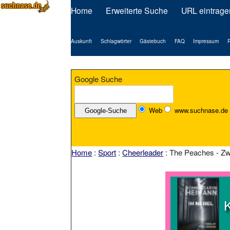
Home
Erweiterte Suche
URL eintrage
Auskunft
Schlagwörter
Gästebuch
FAQ
Impressum
P
Google Suche
Web
www.suchnase.de
Home
:
Sport
:
Cheerleader
: The Peaches - Zw