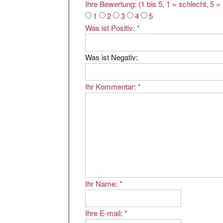
Ihre Bewertung: (1 bis 5, 1 = schlecht, 5 
1
2
3
4
5
Was ist Positiv:
*
Was ist Negativ:
Ihr Kommentar:
*
Ihr Name:
*
Ihre E-mail:
*