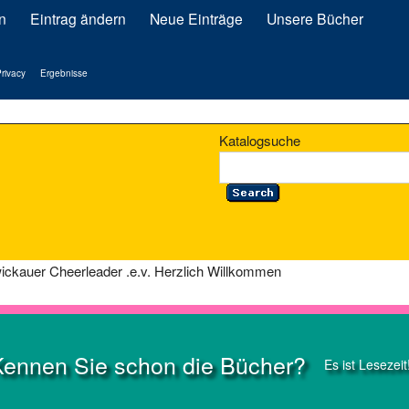
n
Eintrag ändern
Neue Einträge
Unsere Bücher
rivacy
Ergebnisse
Katalogsuche
ickauer Cheerleader .e.v. Herzlich Willkommen
Kennen Sie schon die Bücher?
Es ist Lesezeit