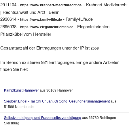
2911104 -
- Krahnert Medizinrecht
https://www.krahnert-medizinrecht.de/
| Rechtsanwalt und Arzt | Berlin
2930614 -
- Family4Life.de
https://www.family4life.de
2896038 -
- Eleganteinrichten -
https://www.eleganteinrichten.de
Pflanzkübel vom Hersteller
Gesamtanzahl der Eintragungen unter der IP ist
2558
Im Bereich existieren 921 Eintragungen. Einige andere Anbieter
finden Sie hier:
Kampfkunst Hannover
aus 30169 Hannover
Siegbert Engel - Tai Chi Chuan, Qi Gong, Gesundheitsmanagement
aus
51588 Nuembrecht
Selbstverteidigung und Frauenselbstverteidigung
aus 66780 Rehlingen-
Siersburg