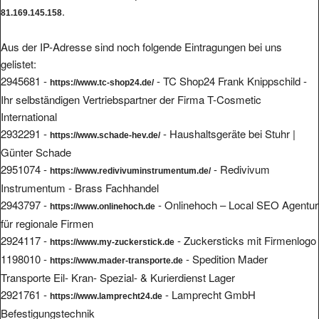
.
81.169.145.158
Aus der IP-Adresse sind noch folgende Eintragungen bei uns
gelistet:
2945681 -
- TC Shop24 Frank Knippschild -
https://www.tc-shop24.de/
Ihr selbständigen Vertriebspartner der Firma T-Cosmetic
International
2932291 -
- Haushaltsgeräte bei Stuhr |
https://www.schade-hev.de/
Günter Schade
2951074 -
- Redivivum
https://www.redivivuminstrumentum.de/
Instrumentum - Brass Fachhandel
2943797 -
- Onlinehoch – Local SEO Agentur
https://www.onlinehoch.de
für regionale Firmen
2924117 -
- Zuckersticks mit Firmenlogo
https://www.my-zuckerstick.de
1198010 -
- Spedition Mader
https://www.mader-transporte.de
Transporte Eil- Kran- Spezial- & Kurierdienst Lager
2921761 -
- Lamprecht GmbH
https://www.lamprecht24.de
Befestigungstechnik