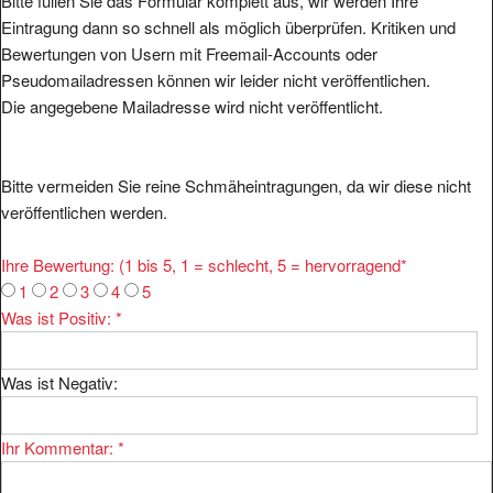
Bitte füllen Sie das Formular komplett aus, wir werden Ihre
Eintragung dann so schnell als möglich überprüfen. Kritiken und
Bewertungen von Usern mit Freemail-Accounts oder
Pseudomailadressen können wir leider nicht veröffentlichen.
Die angegebene Mailadresse wird nicht veröffentlicht.
Bitte vermeiden Sie reine Schmäheintragungen, da wir diese nicht
veröffentlichen werden.
Ihre Bewertung: (1 bis 5, 1 = schlecht, 5 = hervorragend
*
1
2
3
4
5
Was ist Positiv:
*
Was ist Negativ:
Ihr Kommentar:
*