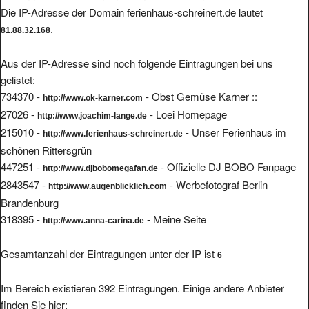
Die IP-Adresse der Domain ferienhaus-schreinert.de lautet
.
81.88.32.168
Aus der IP-Adresse sind noch folgende Eintragungen bei uns
gelistet:
734370 -
- Obst Gemüse Karner ::
http://www.ok-karner.com
27026 -
- Loei Homepage
http://www.joachim-lange.de
215010 -
- Unser Ferienhaus im
http://www.ferienhaus-schreinert.de
schönen Rittersgrün
447251 -
- Offizielle DJ BOBO Fanpage
http://www.djbobomegafan.de
2843547 -
- Werbefotograf Berlin
http://www.augenblicklich.com
Brandenburg
318395 -
- Meine Seite
http://www.anna-carina.de
Gesamtanzahl der Eintragungen unter der IP ist
6
Im Bereich existieren 392 Eintragungen. Einige andere Anbieter
finden Sie hier: