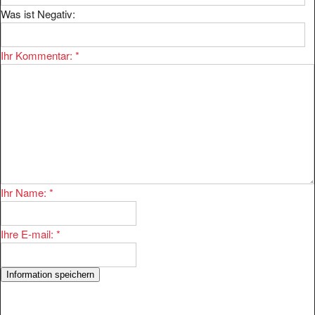
Was ist Negativ:
Ihr Kommentar:
*
Ihr Name:
*
Ihre E-mail:
*
Der Eintrag
aus
Erzgebirge Pension Schmiedel Urlaub in Bärenstein