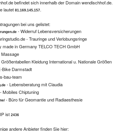
e lautet
.
81.169.145.157
tragungen bei uns gelistet:
- Widerruf Lebensversicherungen
erungen.de
uringstudio.de - Trauringe und Verlobungsringe
ity made in Germany TELCO TECH GmbH
ai Massage
 Größentabellen Kleidung International u. Nationale Größen
E-Bike Darmstadt
as-bau-team
- Lebensberatung mit Claudia
g.de
 Mobiles Chiptuning
- Büro für Geomantie und Radiaesthesie
ne/
IP ist
2436
nige andere Anbieter finden Sie hier: