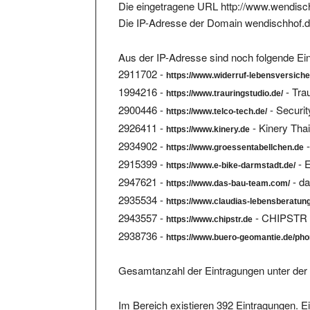
Die IP-Adresse der Domain wendischhof.d
Aus der IP-Adresse sind noch folgende Ein
2911702 -
https://www.widerruf-lebensversich
1994216 -
- Tra
https://www.trauringstudio.de/
2900446 -
- Secur
https://www.telco-tech.de/
2926411 -
- Kinery Th
https://www.kinery.de
2934902 -
-
https://www.groessentabellchen.de
2915399 -
- 
https://www.e-bike-darmstadt.de/
2947621 -
- d
https://www.das-bau-team.com/
2935534 -
https://www.claudias-lebensberatun
2943557 -
- CHIPSTR -
https://www.chipstr.de
2938736 -
https://www.buero-geomantie.de/pho
Gesamtanzahl der Eintragungen unter der 
Im Bereich existieren 392 Eintragungen. Ei