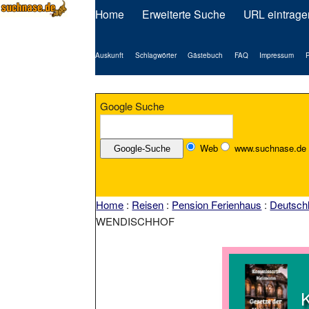
Home
Erweiterte Suche
URL eintrage
Auskunft
Schlagwörter
Gästebuch
FAQ
Impressum
P
Google Suche
Web
www.suchnase.de
Home
:
Reisen
:
Pension Ferienhaus
:
Deutsch
WENDISCHHOF