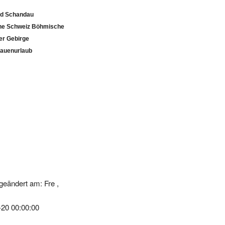
d Schandau
he Schweiz Böhmische
er Gebirge
rauenurlaub
geändert am: Fre ,
-20 00:00:00