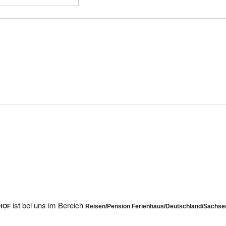
ist bei uns im Bereich
HOF
Reisen/Pension Ferienhaus/Deutschland/Sachse
hof.de befindet sich innerhalb der Domain wendischhof.de.