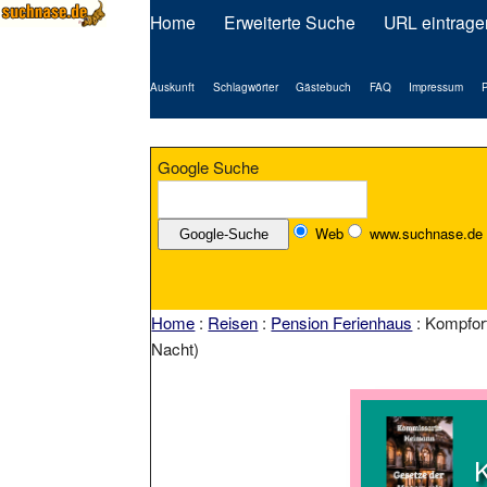
Home
Erweiterte Suche
URL eintrage
Auskunft
Schlagwörter
Gästebuch
FAQ
Impressum
P
Google Suche
Web
www.suchnase.de
Home
:
Reisen
:
Pension Ferienhaus
: Kompfor
Nacht)