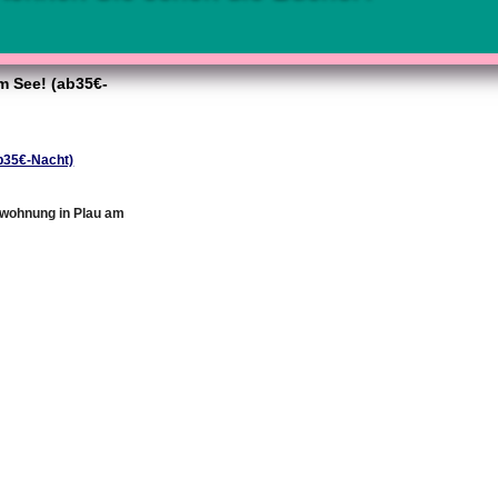
m See! (ab35€-
b35€-Nacht)
nwohnung in Plau am
k geändert am: Don