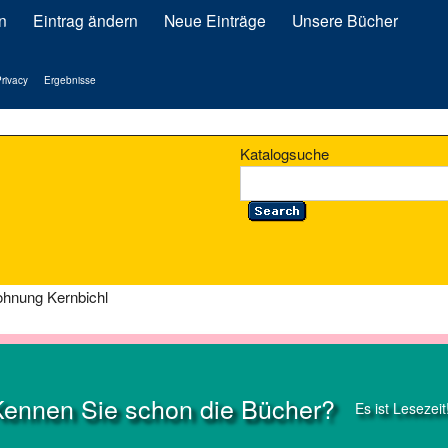
n
Eintrag ändern
Neue Einträge
Unsere Bücher
rivacy
Ergebnisse
Katalogsuche
ohnung Kernbichl
Kennen Sie schon die Bücher?
Es ist Lesezeit