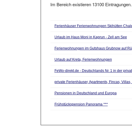
Ferienhäuser Ferienwohnungen Skihütten Chalet
Urlaub im Haus Moni in Kaprun - Zell am See
Ferienwohnungen im Gutshaus Grubnow auf R
Urlaub auf Kreta, Ferienwohnungen
FeWo-direkt.de - Deutschlands Nr. 1 in der priv
private Ferienhäuser, Apartments, Fincas, Villas
Pensionen in Deutschland und Europa
Frühstückspension Panorama ***