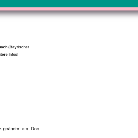
bach (Bayrischer
tere Infos!
k geändert am: Don
-20 00:00:00