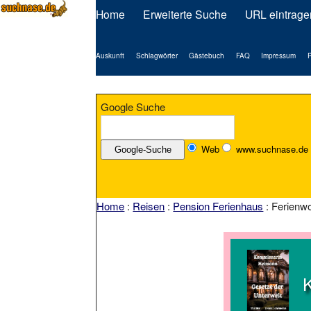
Home
Erweiterte Suche
URL eintrage
Auskunft
Schlagwörter
Gästebuch
FAQ
Impressum
P
Google Suche
Web
www.suchnase.de
Home
:
Reisen
:
Pension Ferienhaus
: Ferienw