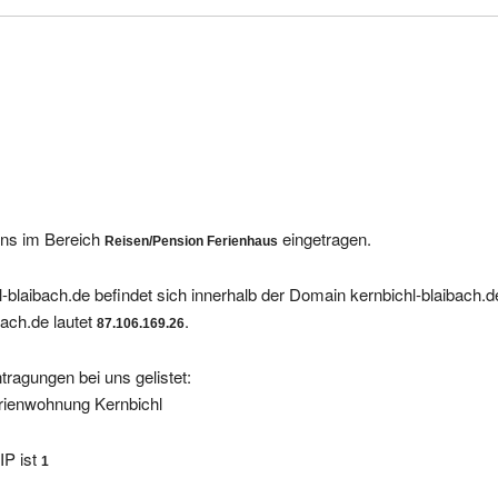
 uns im Bereich
eingetragen.
Reisen/Pension Ferienhaus
-blaibach.de befindet sich innerhalb der Domain kernbichl-blaibach.d
ach.de lautet
.
87.106.169.26
tragungen bei uns gelistet:
rienwohnung Kernbichl
IP ist
1
Einige andere Anbieter finden Sie hier: