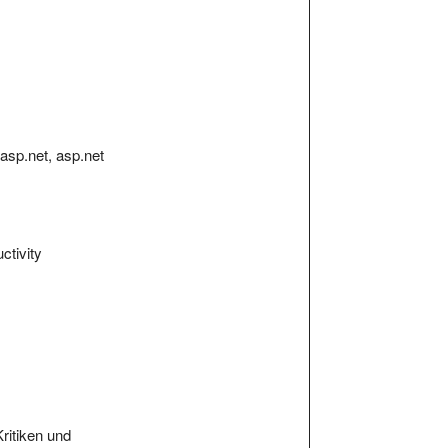
 asp.net, asp.net
ctivity
Kritiken und
n.