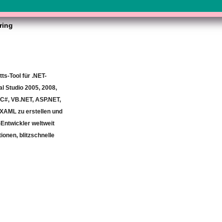
ring
ts-Tool für .NET-
al Studio 2005, 2008,
n C#, VB.NET, ASP.NET,
XAML zu erstellen und
Entwickler weltweit
ionen, blitzschnelle