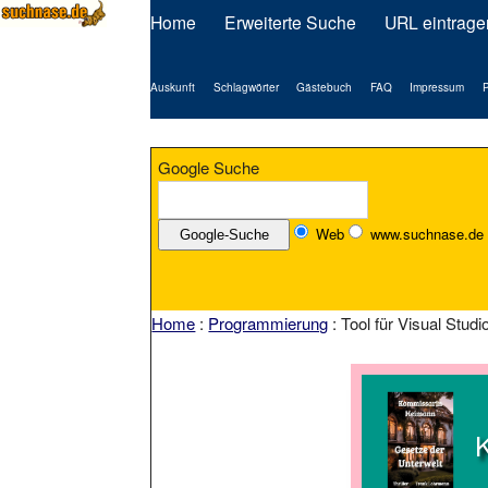
Home
Erweiterte Suche
URL eintrage
Auskunft
Schlagwörter
Gästebuch
FAQ
Impressum
P
Google Suche
Web
www.suchnase.de
Home
:
Programmierung
: Tool für Visual Stud