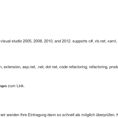
r visual studio 2005, 2008, 2010, and 2012. supports c#, vb.net, xaml,
n, extension, asp.net, .net, dot net, code refactoring, refactoring, produ
zum Link.
ungen
, wir werden Ihre Eintragung dann so schnell als möglich überprüfen. 
nts oder Pseudomailadressen können wir leider nicht veröffentliche