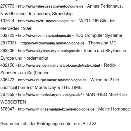
270773 -
- Annas Ferienhaus,
http://www.wbergeest.mynetcologne.de
Norddholland, Julianadorp, Strandslag
107614 -
- W201 DIE Site des
http://www.w201.mynetcologne.de/
Mercedes 190er
539723 -
- TOS Computer Systeme
http://www.tos.mynetcologne.de
2817331 -
- Thorwalha-MC
http://www.thorwalha.mynetcologne.de
263206 -
- Städte und Skylines in
http://www.skylines.mynetcologne.de
Europa und Nordamerika
482150 -
- Radio-
http://www.sendeling.mynetcologne.de/index.html
Scanner zum Sat(t)sehen
306473 -
- Welcome 2 the
http://www.purplemusic.mynetcologne.de
unofficial home of Morris Day & THE TIME
367359 -
- MANFRED MERKEL-
http://www.mmerkel.mynetcologne.de/
WEBSEITEN
578947 -
- Meine Hompage
http://www.michaelwielpuetz.mynetcologne.de
Gesamtanzahl der Eintragungen unter der IP ist
22