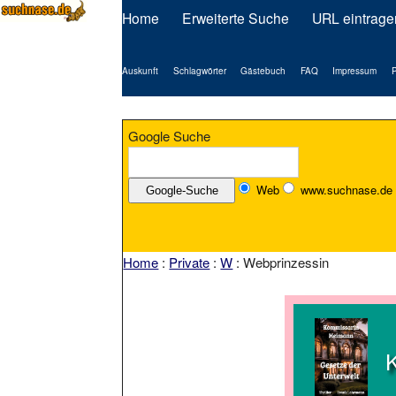
Home
Erweiterte Suche
URL eintrage
Auskunft
Schlagwörter
Gästebuch
FAQ
Impressum
P
Google Suche
Web
www.suchnase.de
Home
:
Private
:
W
: Webprinzessin