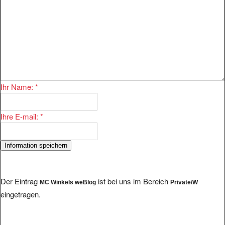
Ihr Name:
*
Ihre E-mail:
*
Der Eintrag
ist bei uns im Bereich
MC Winkels weBlog
Private/W
eingetragen.
Im Bereich existieren 224 Eintragungen. Einige andere Anbieter