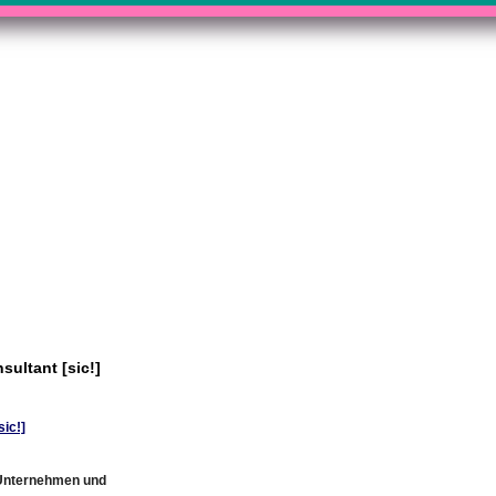
sultant [sic!]
sic!]
, Unternehmen und