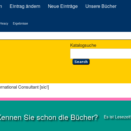
n
Eintrag ändern
Neue Einträge
Unsere Bücher
rivacy
Ergebnisse
Katalogsuche
rnational Consultant [sic!]
Kennen Sie schon die Bücher?
Es ist Lesezeit