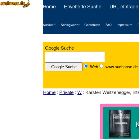
Home
Erweiterte Suche
URL eintrage
Auskunft
Schlagwörter
Gästebuch
FAQ
Impressum
P
Google Suche
Web
www.suchnase.de
Home
:
Private
:
W
: Karsten Weitzenegger, Inte