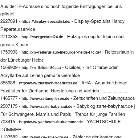
Aus der IP-Adresse sind noch folgende Eintragungen bei uns
gelistet:
2927891 -
- Display-Spezialist Handy
https://display-spezialist.de/
Reparaturservice
2710353 -
- Holzspielzeug für kleine und
http://zwergenland24.de
grosse Kinder
1759993 -
- Reiterurlaub in
http://xn--reiterurlaub-lneburger-heide-f7c.de/
der Lüneburger Heide
1568909 -
- Ölbilder, - mit Ölfarbe oder
http://xn--lbilder-80a.at
Acrylfarbe auf Leinen gemalte Gemälde
855988 -
- AHA - Aquaristikbedarf -
http://www.zierfisch-frostfutter.de
Frostfutter für Zierfische, Herstellung und Vertrieb ......................
1465777 -
- Zeitschriften und Zeitungsabos
http://www.zeitung-lesen.de
2507175 -
- Babyblog zarte-babyhaut.de |
http://www.zarte-babyhaut.de
Für Schwangere, Mamis und Papis | Trends für junge Familien
708415 -
- YACHTSCHULE
http://www.yachtschule-duemmer.de
DÜMMER
1133582 -
- Zähler.de der kostenlose
http://www.xn--zhler-gra.de