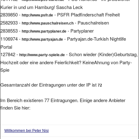
Kurier in und um Hamburg! Sascha Leck
2839850 -
- PSFR Pfadfinderschaft Freiheit
http://www.psfr.de
2582933 -
- Pauschalreisen
http://www.pauschalreisen.ch
2838553 -
- Partyplaner
http://www.partyplaner.de
1106974 -
- Partyajan.de-Turkish Nightlife
http://www.partyajan.de
Portal
127842 -
- Schon wieder (Kinder)Geburtstag,
http://www.party-spiele.de
Hochzeit oder eine andere Feierlichkeit? KeineAhnung von Party-
Spie
Gesamtanzahl der Eintragungen unter der IP ist
72
Im Bereich existieren 77 Eintragungen. Einige andere Anbieter
finden Sie hier:
Willkommen bei Peter Nisi