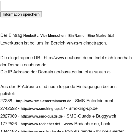
Der Eintrag
aus
Neubuß :: Vier Menschen - Ein Name - Eine Marke
Leverkusen ist bei uns im Bereich
eingetragen.
Private/N
Die eingetragene URL http://www.neubuss.de befindet sich innerhalb
der Domain neubuss.de.
Die IP-Adresse der Domain neubuss.de lautet
.
82.98.86.175
Aus der IP-Adresse sind noch folgende Eintragungen bei uns
gelistet:
27288 -
- SMS-Entertainment
http://www.sms-entertainment.de
2742592 -
- Smoking-up.de
http://www.smoking-up.de/
2827089 -
- SMC-Quads + Buggywelt
http://www.smc-quads.de
1772526 -
- www.Rodacher.de, Lock
http://www.rodacher.de/
1344182 -
- PSS-Kurier.de - Ihr preiswerter
http://www.pss-kurier.de