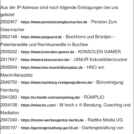
Aus der IP-Adresse sind noch folgende Eintragungen bei uns
gelistet:
2932457 -
- Pension Zum
https://www.pensionzumglasmacher.de
Glasmacher
2952148 -
- Bockhorni und Brüntjen –
https://www.patguard.de
Patentanwälte und Rechtsanwälte in Buchloe
2939242 -
- KONSOLEN GAMER
https://www.konsolen-gamer.de
2917647 -
- JANUR Kokosblütenzucker
https://www.kokoszucker.de/
2936504 -
- HNO am
https://www.hno-maximiliansplatz.de
Maximiliansplatz
2949750 -
- Büroreinigung
https://www.hamburg-reinigungsdienst.de/
Hamburg
2941283 -
- RÜMPLIO
https://schnelle-entruempelung.de/
2934138 -
- M hoch x ® Beratung, Coaching und
https://mhochx.com/
Mediation
2947240 -
- Radtke Media UG
https://meine-werbeagentur-berlin.de
2930197 -
- Gartengestaltung von
https://gartengestaltung-gar10.at/
gar10 GmbH