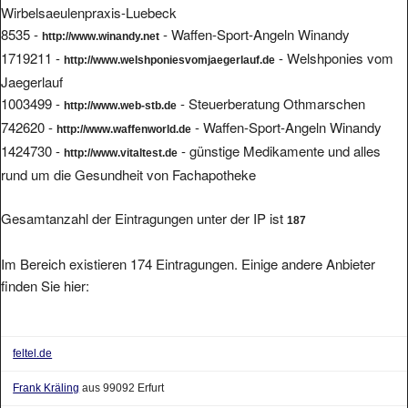
Wirbelsaeulenpraxis-Luebeck
8535 -
- Waffen-Sport-Angeln Winandy
http://www.winandy.net
1719211 -
- Welshponies vom
http://www.welshponiesvomjaegerlauf.de
Jaegerlauf
1003499 -
- Steuerberatung Othmarschen
http://www.web-stb.de
742620 -
- Waffen-Sport-Angeln Winandy
http://www.waffenworld.de
1424730 -
- günstige Medikamente und alles
http://www.vitaltest.de
rund um die Gesundheit von Fachapotheke
Gesamtanzahl der Eintragungen unter der IP ist
187
Im Bereich existieren 174 Eintragungen. Einige andere Anbieter
finden Sie hier:
feltel.de
Frank Kräling
aus 99092 Erfurt