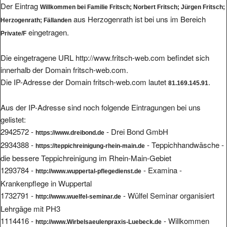
Der Eintrag
Willkommen bei Familie Fritsch; Norbert Fritsch; Jürgen Fritsch;
aus Herzogenrath ist bei uns im Bereich
Herzogenrath; Fällanden
eingetragen.
Private/F
Die eingetragene URL http://www.fritsch-web.com befindet sich
innerhalb der Domain fritsch-web.com.
Die IP-Adresse der Domain fritsch-web.com lautet
.
81.169.145.91
Aus der IP-Adresse sind noch folgende Eintragungen bei uns
gelistet:
2942572 -
- Drei Bond GmbH
https://www.dreibond.de
2934388 -
- Teppichhandwäsche -
https://teppichreinigung-rhein-main.de
die bessere Teppichreinigung im Rhein-Main-Gebiet
1293784 -
- Examina -
http://www.wuppertal-pflegedienst.de
Krankenpflege in Wuppertal
1732791 -
- Wülfel Seminar organisiert
http://www.wuelfel-seminar.de
Lehrgäge mit PH3
1114416 -
- Willkommen
http://www.Wirbelsaeulenpraxis-Luebeck.de