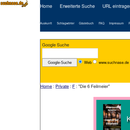
Home
Erweiterte Suche
URL eintrage
Auskunft
Schlagwörter
Gästebuch
FAQ
Impressum
P
Google Suche
Web
www.suchnase.de
Home
:
Private
:
F
: "Die 6 Feilmeier"