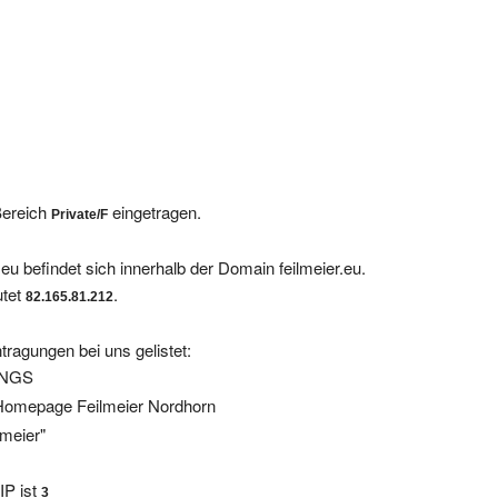
Bereich
eingetragen.
Private/F
eu befindet sich innerhalb der Domain feilmeier.eu.
utet
.
82.165.81.212
tragungen bei uns gelistet:
INGS
 Homepage Feilmeier Nordhorn
lmeier"
IP ist
3