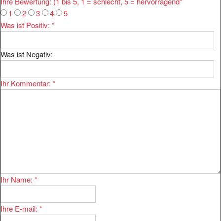
Ihre Bewertung: (1 bis 5, 1 = schlecht, 5 = hervorragend
*
1
2
3
4
5
Was ist Positiv:
*
Was ist Negativ:
Ihr Kommentar:
*
Ihr Name:
*
Ihre E-mail:
*