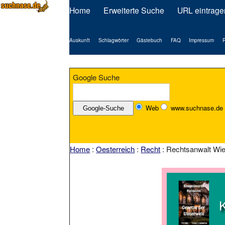
Home
Erweiterte Suche
URL eintrage
Auskunft
Schlagwörter
Gästebuch
FAQ
Impressum
P
Google Suche
Web
www.suchnase.de
Home
:
Oesterreich
:
Recht
: Rechtsanwalt Wie