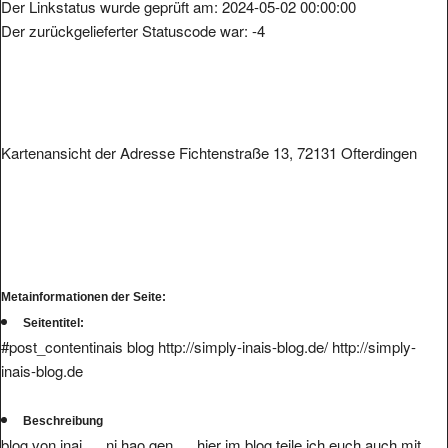
Der Linkstatus wurde geprüft am: 2024-05-02 00:00:00
Der zurückgelieferter Statuscode war: -4
Kartenansicht der Adresse Fichtenstraße 13, 72131 Ofterdingen
Metainformationen der Seite:
Seitentitel:
#post_contentinais blog http://simply-inais-blog.de/ http://simply-
inais-blog.de
Beschreibung
blog von inai......ni hao gen..... hier im blog teile ich euch auch mit