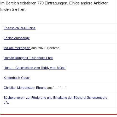
finden Sie hier:
Ebensolch Rez-E-zine
Edition Arnshaugk
tod-am-mekong.de
aus 29693 Boehme
Roman Rungholt - Rungholts Ehre
Huhu ... Geschichten vom Teddy vom MOnd
Kinderbuch-Couch
Christian Morgenstern Ehrung
aus ´----´ ´----´
Büchereiverein zur Förderung und Erhaltung der Bücherei Scherpenberg
e.V.