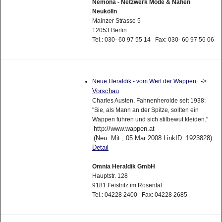
Nemona - Netzwerk Mode & Nähen
Neukölln
Mainzer Strasse 5
12053 Berlin
Tel.: 030- 60 97 55 14 Fax: 030- 60 97 56 06
->
Neue Heraldik - vom Wert der Wappen
Vorschau
Charles Austen, Fahnenherolde seit 1938:
"Sie, als Mann an der Spitze, sollten ein
Wappen führen und sich stilbewut kleiden."
http://www.wappen.at
(Neu: Mit , 05.Mar 2008 LinkID: 1923828)
Detail
Omnia Heraldik GmbH
Hauptstr. 128
9181 Feistritz im Rosental
Tel.: 04228 2400 Fax: 04228 2685