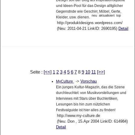
und Ideen-Pool für das Design alltglicher
Gegenstnde wie Geschirr, Möbel, Gerte,
neu
aktualisiert
top
Kleider, usw. dienen.
http://produktdesigns.wordpress.com/
(Neu: 2011-04-21 LinkID: 2690195)
Detail
Seite :
[<<]
1
2
3
4
5
6
7
8
9
10
11
[>>]
->
Vorschau
MyCulture
Ein junges Kultur-Magazin, das die Szene
durchleuchtet: von Musikvorstellungen und
Interviews mit Stars über Buchkritiken,
Lesungen bis hin zum nützlichen
Festivalguide ist hier alles zu finden!
http://www.my-culture.de
(Neu: Don , 15.Apr 2004 LinkID: 614984)
Detail