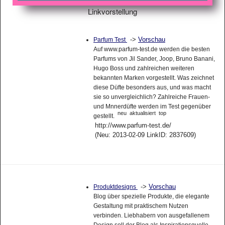
Linkvorstellung
->
Vorschau
Parfum Test
Auf www.parfum-test.de werden die besten
Parfums von Jil Sander, Joop, Bruno Banani,
Hugo Boss und zahlreichen weiteren
bekannten Marken vorgestellt. Was zeichnet
diese Düfte besonders aus, und was macht
sie so unvergleichlich? Zahlreiche Frauen-
und Mnnerdüfte werden im Test gegenüber
neu
aktualisiert
top
gestellt.
http://www.parfum-test.de/
(Neu: 2013-02-09 LinkID: 2837609)
->
Vorschau
Produktdesigns
Blog über spezielle Produkte, die elegante
Gestaltung mit praktischem Nutzen
verbinden. Liebhabern von ausgefallenem
Design soll der Blog als Inspirationsquelle