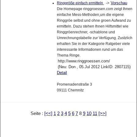
->
Vorschau
Ringgröße einfach ermitteln
Die Homepage ringgroessen.com zeigt Ihnen
einfache Mess-Methoden,um die eigene
Ringgröe selbst und ohne groen Aufwand zu
ermitteln. Dazu stehen Ihnen Hilfsmittel wie
Ringgröenrechner, -schablone und
Umrechnungstabelle zur Verfügung. Zustzlich
erhalten Sie in der Kategorie Ratgeber viele
interessante Informationen rund um das
Thema Ringe.
http://www.ringgroessen.com/
(Neu: Don , 05.Jul 2012 LinkID: 2807115)
Detail
Promenadenstraße 3
09111 Chemnitz
Seite :
[<<]
1
2
3
4
5
6
7
8
9
10
11
[>>]