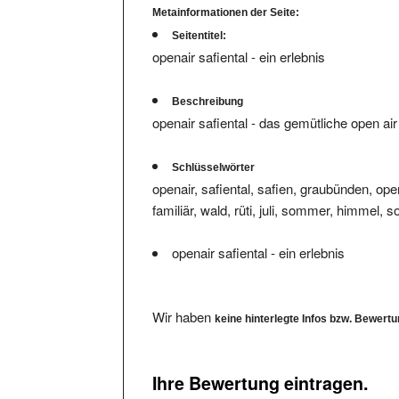
Seitentitel:
openair safiental - ein erlebnis
Beschreibung
openair safiental - das gemütliche open ai
Schlüsselwörter
openair, safiental, safien, graubünden, ope
familiär, wald, rüti, juli, sommer, himmel, 
openair safiental - ein erlebnis
Wir haben
keine hinterlegte Infos bzw. Bewert
Ihre Bewertung eintragen.
Bitte füllen Sie das Formular komplett aus