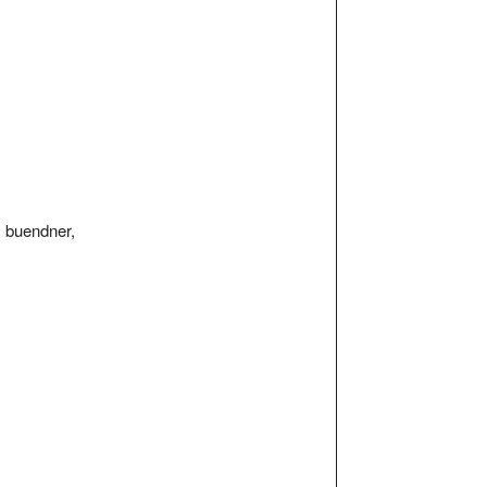
, buendner,
Kritiken und