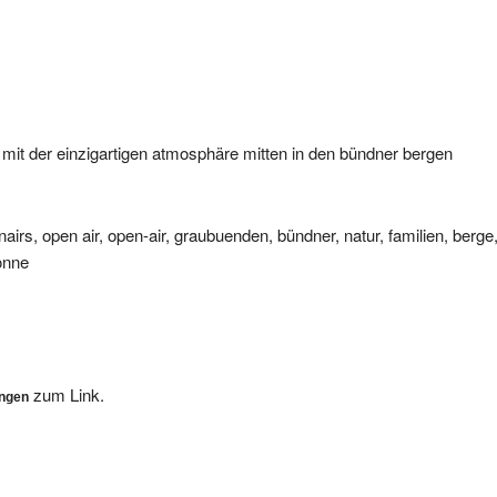
r mit der einzigartigen atmosphäre mitten in den bündner bergen
nairs, open air, open-air, graubuenden, bündner, natur, familien, berge
sonne
zum Link.
ungen
, wir werden Ihre Eintragung dann so schnell als möglich überprüfen. 