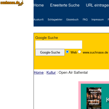
Home
Erweiterte Suche
URL eintrage
Auskunft
Schlagwörter
Gästebuch
FAQ
Impressum
P
Google Suche
Web
www.suchnase.de
Home
:
Kultur
: Open Air Safiental