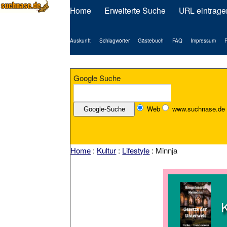
Home
Erweiterte Suche
URL eintrage
Auskunft
Schlagwörter
Gästebuch
FAQ
Impressum
P
Google Suche
Web
www.suchnase.de
Home
:
Kultur
:
Lifestyle
: Minnja