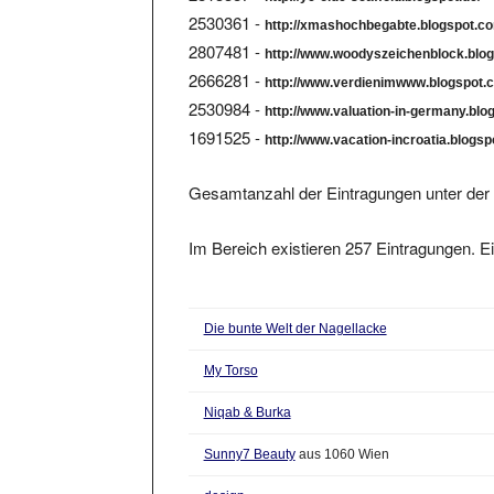
2530361 -
http://xmashochbegabte.blogspot.c
2807481 -
http://www.woodyszeichenblock.blog
2666281 -
http://www.verdienimwww.blogspot.
2530984 -
http://www.valuation-in-germany.bl
1691525 -
http://www.vacation-incroatia.blogs
Gesamtanzahl der Eintragungen unter der 
Im Bereich existieren 257 Eintragungen. Ei
Die bunte Welt der Nagellacke
My Torso
Niqab & Burka
Sunny7 Beauty
aus 1060 Wien
design