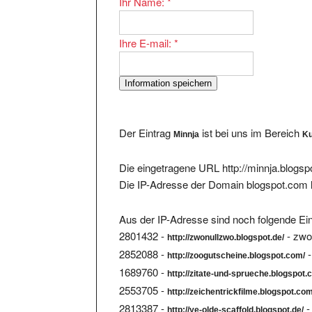
Ihre E-mail:
*
Der Eintrag
ist bei uns im Bereich
Minnja
Ku
Die eingetragene URL http://minnja.blogsp
Die IP-Adresse der Domain blogspot.com 
Aus der IP-Adresse sind noch folgende Ein
2801432 -
- zwo
http://zwonullzwo.blogspot.de/
2852088 -
-
http://zoogutscheine.blogspot.com/
1689760 -
http://zitate-und-sprueche.blogspot.
2553705 -
http://zeichentrickfilme.blogspot.com
2813387 -
-
http://ye-olde-scaffold.blogspot.de/