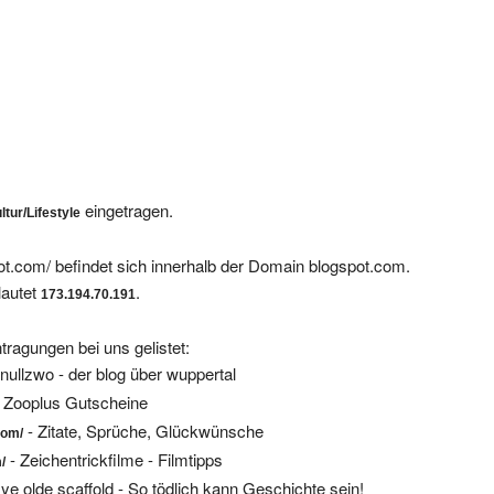
eingetragen.
ltur/Lifestyle
ot.com/ befindet sich innerhalb der Domain blogspot.com.
lautet
.
173.194.70.191
tragungen bei uns gelistet:
nullzwo - der blog über wuppertal
 Zooplus Gutscheine
- Zitate, Sprüche, Glückwünsche
com/
- Zeichentrickfilme - Filmtipps
/
 ye olde scaffold - So tödlich kann Geschichte sein!