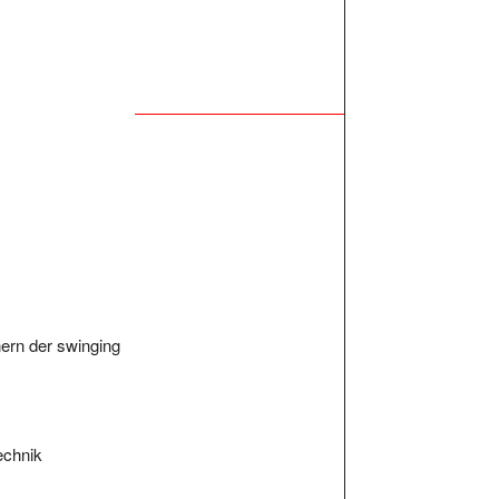
nern der swinging
echnik