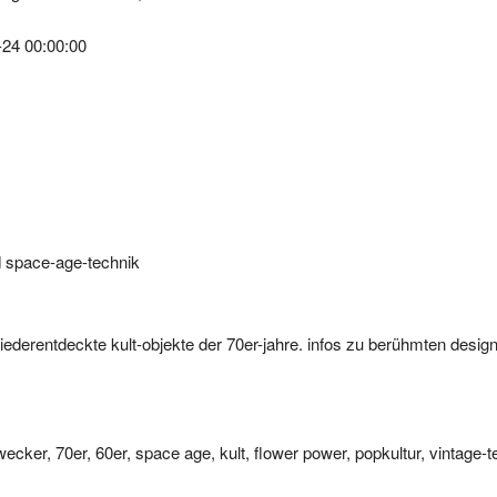
-24 00:00:00
d space-age-technik
 wiederentdeckte kult-objekte der 70er-jahre. infos zu berühmten desig
ecker, 70er, 60er, space age, kult, flower power, popkultur, vintage-t