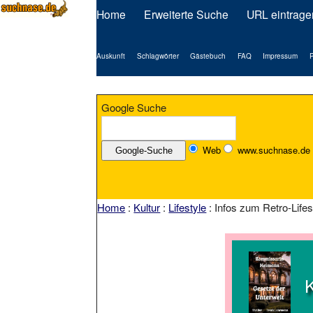
Home
Erweiterte Suche
URL eintrage
Auskunft
Schlagwörter
Gästebuch
FAQ
Impressum
P
Google Suche
Web
www.suchnase.de
Home
:
Kultur
:
Lifestyle
: Infos zum Retro-Lifes