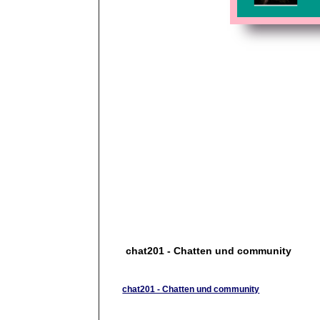
chat201 - Chatten und community
chat201 - Chatten und community
chat201 ist wohl der simpelste chat . Ohne Regis