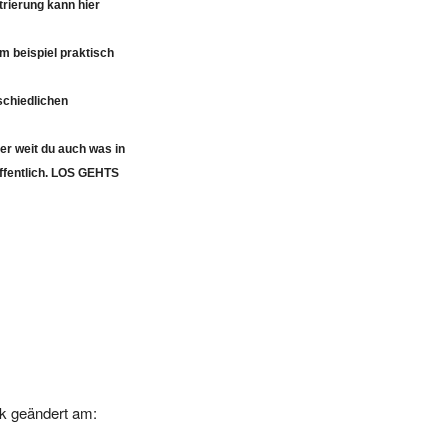
m beispiel praktisch
schiedlichen
er weit du auch was in
öffentlich. LOS GEHTS
k geändert am:
-25 00:00:00