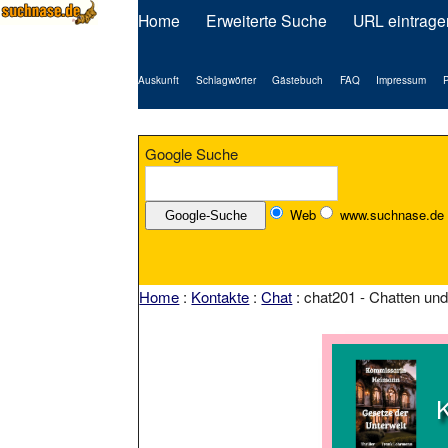
Home
Erweiterte Suche
URL eintrage
Auskunft
Schlagwörter
Gästebuch
FAQ
Impressum
P
Google Suche
Web
www.suchnase.de
Home
:
Kontakte
:
Chat
: chat201 - Chatten un