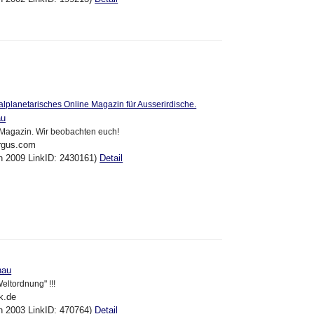
alplanetarisches Online Magazin für Ausserirdische.
au
 Magazin. Wir beobachten euch!
argus.com
un 2009 LinkID: 2430161)
Detail
hau
ltordnung" !!!
k.de
un 2003 LinkID: 470764)
Detail