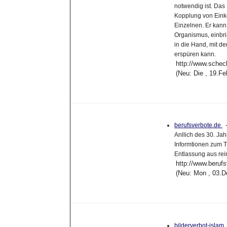
notwendig ist. Da
Kopplung von Einko
Einzelnen. Er kann 
Organismus, einbri
in die Hand, mit d
erspüren kann.
http://www.schec
(Neu: Die , 19.F
berufsverbote.de
Anllich des 30. Ja
Informtionen zum T
Entlassung aus rei
http://www.berufs
(Neu: Mon , 03.D
bilderverbot-islam