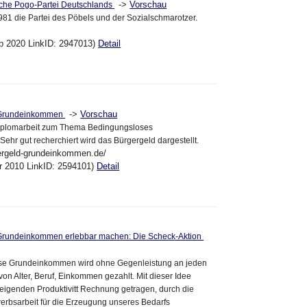
->
Vorschau
sche Pogo-Partei Deutschlands
1981 die Partei des Pöbels und der Sozialschmarotzer.
ep 2020 LinkID: 2947013)
Detail
->
Vorschau
 Grundeinkommen
 Diplomarbeit zum Thema Bedingungsloses
hr gut recherchiert wird das Bürgergeld dargestellt.
ergeld-grundeinkommen.de/
pr 2010 LinkID: 2594101)
Detail
Grundeinkommen erlebbar machen: Die Scheck-Aktion
se Grundeinkommen wird ohne Gegenleistung an jeden
on Alter, Beruf, Einkommen gezahlt. Mit dieser Idee
teigenden Produktivitt Rechnung getragen, durch die
erbsarbeit für die Erzeugung unseres Bedarfs