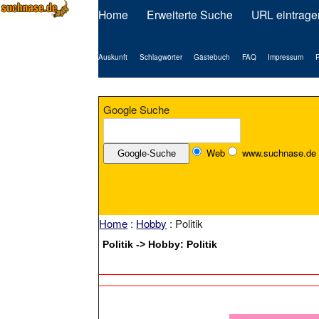
Home
Erweiterte Suche
URL eintrage
Auskunft
Schlagwörter
Gästebuch
FAQ
Impressum
P
Google Suche
Web
www.suchnase.de
Home
:
Hobby
: Politik
Politik -> Hobby: Politik