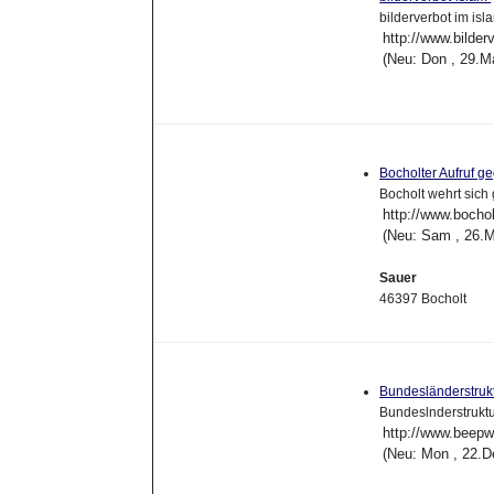
bilderverbot im is
http://www.bilder
(Neu: Don , 29.M
Bocholter Aufruf ge
Bocholt wehrt sic
http://www.bocholt
(Neu: Sam , 26.M
Sauer
46397 Bocholt
Bundesländerstruk
Bundeslnderstrukt
http://www.beepw
(Neu: Mon , 22.D