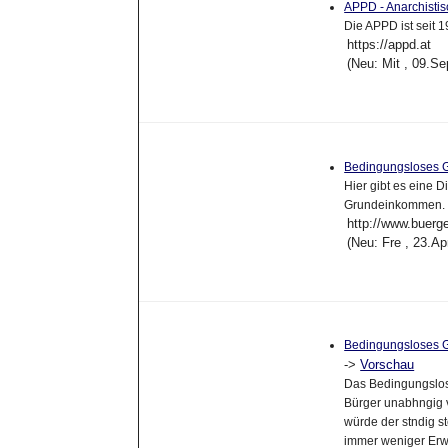
APPD - Anarchisti
Die APPD ist seit 
https://appd.at
(Neu: Mit , 09.S
Bedingungsloses
Hier gibt es eine
Grundeinkommen. Se
http://www.buerg
(Neu: Fre , 23.A
Bedingungsloses 
->
Vorschau
Das Bedingungslo
Bürger unabhngig v
würde der stndig s
immer weniger Erw