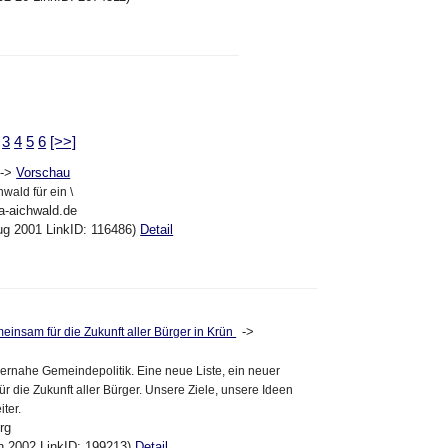
3
4
5
6
[>>]
->
Vorschau
wald für ein \
a-aichwald.de
ug 2001 LinkID: 116486)
Detail
->
meinsam für die Zukunft aller Bürger in Krün
rgernahe Gemeindepolitik. Eine neue Liste, ein neuer
 die Zukunft aller Bürger. Unsere Ziele, unsere Ideen
ter.
org
an 2002 LinkID: 199213)
Detail