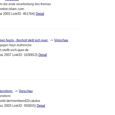
lam-die erste verarbeitung des themas
verbot-islam.com
ai 2003 LinkID: 461764)
Detail
->
Vorschau
gen Nazis - Bocholt stellt sich quer
h gegen Nazi-Aufmrsche
-stellt-sich-quer.de
ai 2007 LinkID: 1630813)
Detail
->
Vorschau
turreform
urreform
orld.de/members62/catulus
ez 2003 LinkID: 555815)
Detail