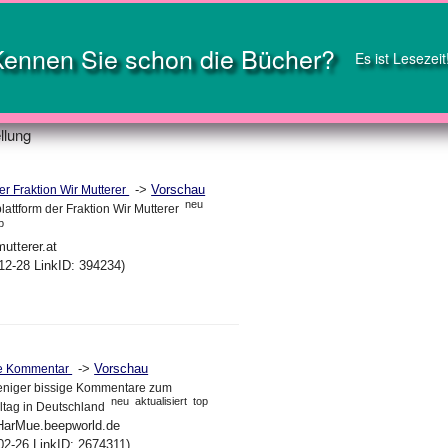
Kennen Sie schon die Bücher?
Es ist Lesezeit
llung
->
Vorschau
 Fraktion Wir Mutterer
neu
lattform der Fraktion Wir Mutterer
p
utterer.at
12-28 LinkID: 394234)
->
Vorschau
che Kommentar
eniger bissige Kommentare zum
neu
aktualisiert
top
lltag in Deutschland
.HarMue.beepworld.de
02-26 LinkID: 2674311)