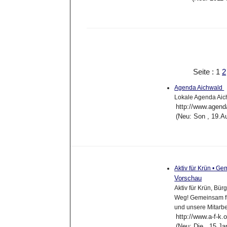
Seite : 1
2
Agenda Aichwald
Lokale Agenda Aich
http://www.agend
(Neu: Son , 19.A
Aktiv für Krün • Ge
Vorschau
Aktiv für Krün, Bü
Weg! Gemeinsam für
und unsere Mitarbei
http://www.a-f-k.
(Neu: Die , 15.J