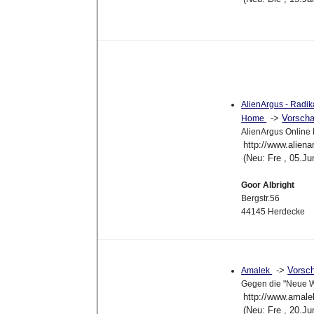
AlienArgus - Radik
->
Vorsch
Home
AlienArgus Online
http://www.alien
(Neu: Fre , 05.J
Goor Albright
Bergstr.56
44145 Herdecke
->
Vorsc
Amalek
Gegen die "Neue We
http://www.amale
(Neu: Fre , 20.J