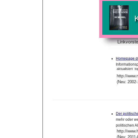
Linkvorste
Homepage der
Informationsp
aktualisiert
to
http://www.m
(Neu: 2002-
Der politis
mehr oder w
politischen A
http://www
(Neu: 2011-