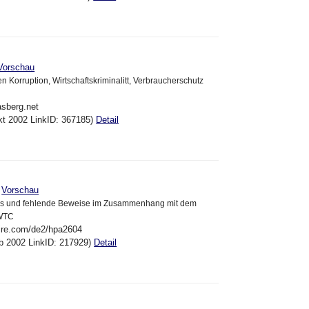
Vorschau
n Korruption, Wirtschaftskriminalitt, Verbraucherschutz
asberg.net
kt 2002 LinkID: 367185)
Detail
>
Vorschau
es und fehlende Beweise im Zusammenhang mit dem
 WTC
fire.com/de2/hpa2604
eb 2002 LinkID: 217929)
Detail