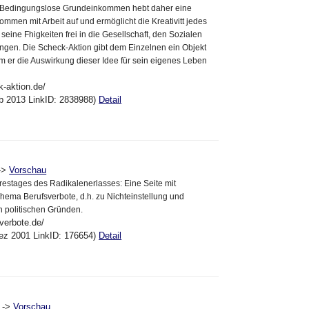
s Bedingungslose Grundeinkommen hebt daher eine
mmen mit Arbeit auf und ermöglicht die Kreativitt jedes
seine Fhigkeiten frei in die Gesellschaft, den Sozialen
ngen. Die Scheck-Aktion gibt dem Einzelnen ein Objekt
em er die Auswirkung dieser Idee für sein eigenes Leben
k-aktion.de/
eb 2013 LinkID: 2838988)
Detail
->
Vorschau
hrestages des Radikalenerlasses: Eine Seite mit
hema Berufsverbote, d.h. zu Nichteinstellung und
n politischen Gründen.
verbote.de/
ez 2001 LinkID: 176654)
Detail
->
Vorschau