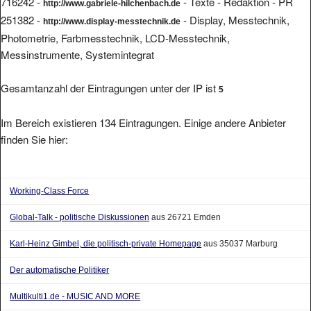
716242 -
- Texte - Redaktion - PR
http://www.gabriele-hilchenbach.de
251382 -
- Display, Messtechnik,
http://www.display-messtechnik.de
Photometrie, Farbmesstechnik, LCD-Messtechnik,
Messinstrumente, Systemintegrat
Gesamtanzahl der Eintragungen unter der IP ist
5
Im Bereich existieren 134 Eintragungen. Einige andere Anbieter
finden Sie hier:
Working-Class Force
Global-Talk - politische Diskussionen
aus 26721 Emden
Karl-Heinz Gimbel, die politisch-private Homepage
aus 35037 Marburg
Der automatische Politiker
Multikulti1.de - MUSIC AND MORE