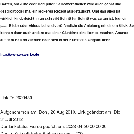
Garten, am Auto oder Computer. Selbstverstndlich wird auch genht und
gestrickt oder mal ein leckeres Rezept ausgetauscht. Und das alles ist
wirklich kinderleicht: man schreibt Schritt für Schritt was zu tun ist, fügt ein
paar Bilder oder Videos bei und veröffentlicht die Anleitung mit einem Klick. So
können dann auch andere aus einer Glühbirne eine llampe machen, Ananas
auf dem Balkon züchten oder sich in der Kunst des Origami üben.
http://www.wawerko.de
LinkID: 2629439
Aufgenommen am: Don , 26.Aug 2010. Link geändert am: Die ,
31.Jul 2012
Der Linkstatus wurde geprüft am: 2023-04-20 00:00:00
Der zurückgelieferter Statuscode war: 200