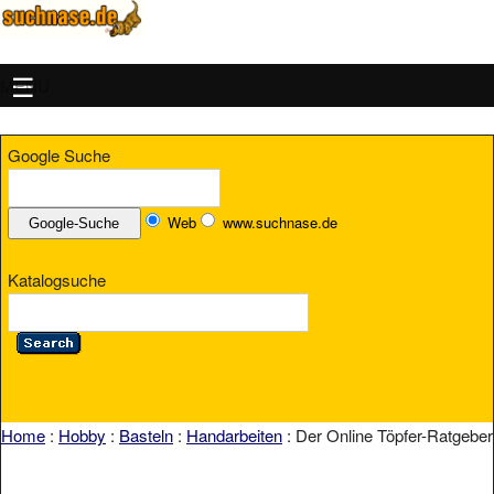
MENU
Google Suche
Web
www.suchnase.de
Katalogsuche
Home
:
Hobby
:
Basteln
:
Handarbeiten
: Der Online Töpfer-Ratgeber