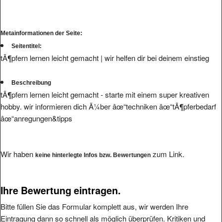
Metainformationen der Seite:
Seitentitel:
tÃ¶pfern lernen leicht gemacht | wir helfen dir bei deinem einstieg
Beschreibung
tÃ¶pfern lernen leicht gemacht - starte mit einem super kreativen
hobby. wir informieren dich Ã¼ber âœ“techniken âœ“tÃ¶pferbedarf
âœ“anregungen&tipps
Wir haben
zum Link.
keine hinterlegte Infos bzw. Bewertungen
Ihre Bewertung eintragen.
Bitte füllen Sie das Formular komplett aus, wir werden Ihre
Eintragung dann so schnell als möglich überprüfen. Kritiken und
Bewertungen von Usern mit Freemail-Accounts oder