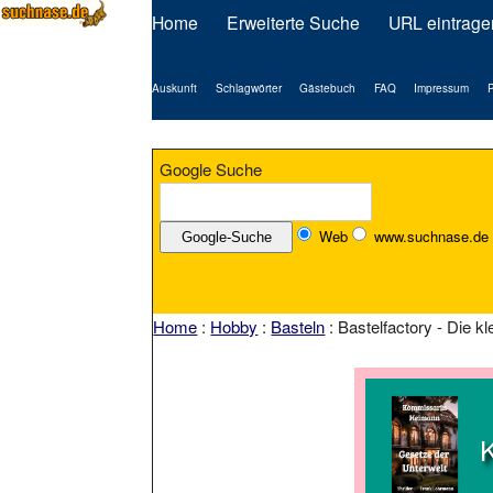
Home
Erweiterte Suche
URL eintrage
Auskunft
Schlagwörter
Gästebuch
FAQ
Impressum
P
Google Suche
Web
www.suchnase.de
Home
:
Hobby
:
Basteln
: Bastelfactory - Die kl