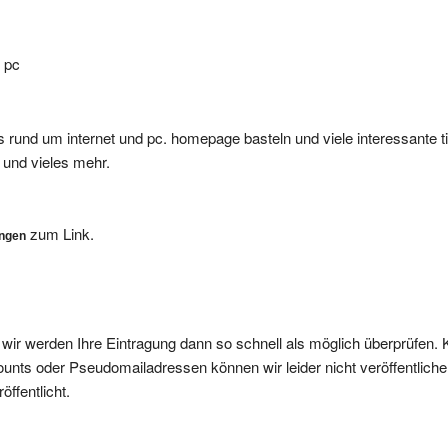
d pc
cks rund um internet und pc. homepage basteln und viele interessante t
 und vieles mehr.
zum Link.
ungen
, wir werden Ihre Eintragung dann so schnell als möglich überprüfen. 
nts oder Pseudomailadressen können wir leider nicht veröffentliche
ffentlicht.
gen, da wir diese nicht veröffentlichen werden.