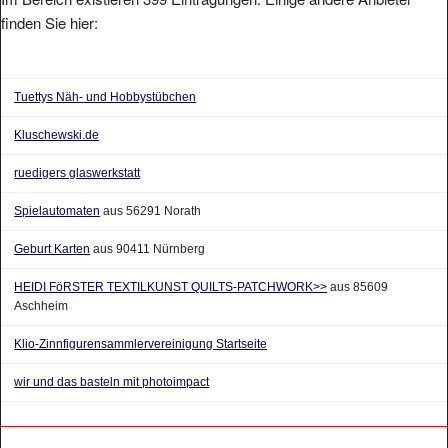
finden Sie hier:
Tuettys Näh- und Hobbystübchen
Kluschewski.de
ruedigers glaswerkstatt
Spielautomaten
aus 56291 Norath
Geburt Karten
aus 90411 Nürnberg
HEIDI FöRSTER TEXTILKUNST QUILTS-PATCHWORK>>
aus 85609
Aschheim
Klio-Zinnfigurensammlervereinigung Startseite
wir und das basteln mit photoimpact