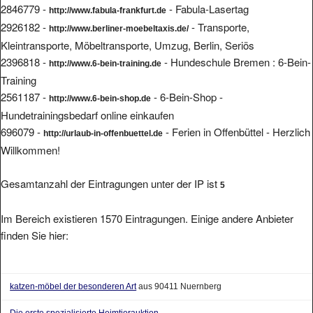
2846779 -
- Fabula-Lasertag
http://www.fabula-frankfurt.de
2926182 -
- Transporte,
http://www.berliner-moebeltaxis.de/
Kleintransporte, Möbeltransporte, Umzug, Berlin, Seriös
2396818 -
- Hundeschule Bremen : 6-Bein-
http://www.6-bein-training.de
Training
2561187 -
- 6-Bein-Shop -
http://www.6-bein-shop.de
Hundetrainingsbedarf online einkaufen
696079 -
- Ferien in Offenbüttel - Herzlich
http://urlaub-in-offenbuettel.de
Willkommen!
Gesamtanzahl der Eintragungen unter der IP ist
5
Im Bereich existieren 1570 Eintragungen. Einige andere Anbieter
finden Sie hier:
katzen-möbel der besonderen Art
aus 90411 Nuernberg