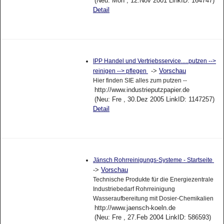
(Neu: Mon , 12.Nov 2001 LinkID: 164747)
Detail
IPP Handel und Vertriebsservice.....putzen -->
->
Vorschau
reinigen --> pflegen
Hier finden SIE alles zum putzen --
http://www.industrieputzpapier.de
(Neu: Fre , 30.Dez 2005 LinkID: 1147257)
Detail
Jänsch Rohrreinigungs-Systeme - Startseite
->
Vorschau
Technische Produkte für die Energiezentrale
Industriebedarf Rohrreinigung
Wasseraufbereitung mit Dosier-Chemikalien
http://www.jaensch-koeln.de
(Neu: Fre , 27.Feb 2004 LinkID: 586593)