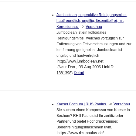
Jumboclean, superaktive Reinigungsmittel,
hautfreundlich, ungiftig, lösemittelfrei, mit
->
Vorschau
Korrosionssc
Jumboclean ist ein kolloidales
Reinigungsmittel, welches vorzüglich zur
Entfernung von Fettverschmutzungen und zur
lentfernung geeignet ist. Jumboclean ist
ungiftig und hautvertrglich
http://www.jumboclean.net
(Neu: Don , 03.Aug 2006 LinkID:
Detail
1381398)
->
Vorschau
Kaeser Bochum | RHS Paulus
Sie suchen einen Kompressor von Kaeser in
Bochum? RHS Paulus ist Ihr zertifizierter
Partner und bietet Hochdruckreiniger,
Bodenreinigungsmaschinen uvm.
https://www.rhs-paulus.de/