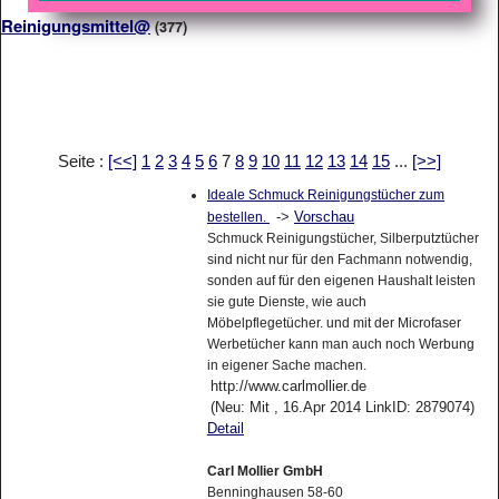
Reinigungsmittel@
(377)
Seite :
[<<]
1
2
3
4
5
6
7
8
9
10
11
12
13
14
15
...
[>>]
Ideale Schmuck Reinigungstücher zum
->
Vorschau
bestellen.
Schmuck Reinigungstücher, Silberputztücher
sind nicht nur für den Fachmann notwendig,
sonden auf für den eigenen Haushalt leisten
sie gute Dienste, wie auch
Möbelpflegetücher. und mit der Microfaser
Werbetücher kann man auch noch Werbung
in eigener Sache machen.
http://www.carlmollier.de
(Neu: Mit , 16.Apr 2014 LinkID: 2879074)
Detail
Carl Mollier GmbH
Benninghausen 58-60