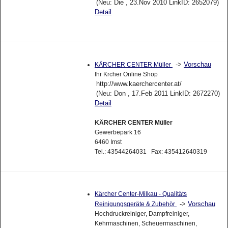
(Neu: Die , 23.Nov 2010 LinkID: 2652079)
Detail
->
Vorschau
KÄRCHER CENTER Müller
Ihr Krcher Online Shop
http://www.kaerchercenter.at/
(Neu: Don , 17.Feb 2011 LinkID: 2672270)
Detail
KÄRCHER CENTER Müller
Gewerbepark 16
6460 Imst
Tel.: 43544264031 Fax: 435412640319
Kärcher Center-Milkau - Qualitäts
->
Vorschau
Reinigungsgeräte & Zubehör
Hochdruckreiniger, Dampfreiniger,
Kehrmaschinen, Scheuermaschinen,