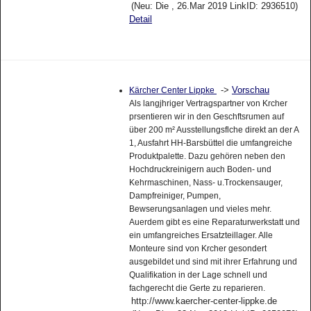
(Neu: Die , 26.Mar 2019 LinkID: 2936510)
Detail
->
Vorschau
Kärcher Center Lippke
Als langjhriger Vertragspartner von Krcher
prsentieren wir in den Geschftsrumen auf
über 200 m² Ausstellungsflche direkt an der A
1, Ausfahrt HH-Barsbüttel die umfangreiche
Produktpalette. Dazu gehören neben den
Hochdruckreinigern auch Boden- und
Kehrmaschinen, Nass- u.Trockensauger,
Dampfreiniger, Pumpen,
Bewserungsanlagen und vieles mehr.
Auerdem gibt es eine Reparaturwerkstatt und
ein umfangreiches Ersatzteillager. Alle
Monteure sind von Krcher gesondert
ausgebildet und sind mit ihrer Erfahrung und
Qualifikation in der Lage schnell und
fachgerecht die Gerte zu reparieren.
http://www.kaercher-center-lippke.de