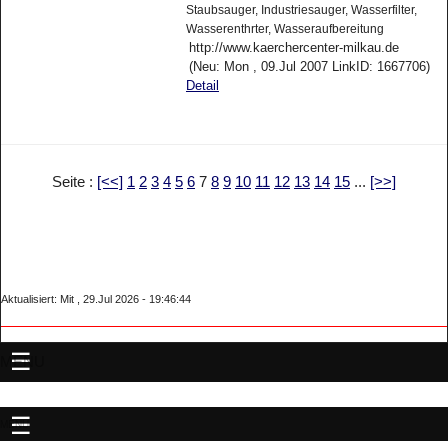
Staubsauger, Industriesauger, Wasserfilter,
Wasserenthrter, Wasseraufbereitung
http://www.kaerchercenter-milkau.de
(Neu: Mon , 09.Jul 2007 LinkID: 1667706)
Detail
Seite :
[<<]
1
2
3
4
5
6
7
8
9
10
11
12
13
14
15
...
[>>]
Aktualisiert: Mit , 29.Jul 2026 - 19:46:44
MENU
MENU