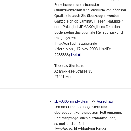
Forschungen und strengster
Qualittskontrollen sind Produkte von höchster
Qualitt, die auch Sie überzeugen werden.
Ganz gleich ob Laminat, Fliesen, Naturstein
oder Paket, bei JEMAKO gibt es für jeden
Bodenbelag das optimale Reinigungs- und
Pflegesystem.
http://einfach-sauber.info
(Neu: Mon , 17.Nov 2008 LinkID:
Detail
2235368)
Thomas Gierlichs
Adam-Riese-Strasse 35
47441 Moers
->
Vorschau
JEMAKO simply clean
Jemako-Produkte begeistern und
überzeugen. Fensterputzen, Fettreinigung,
Edelstahpflege, alles blitzblanksauber,
schnell und einfach.
http://www.blitzblanksauber.de