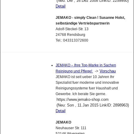
(Neu: Die , 16.Dez 2008 LinkID: 2259950)
Detail
JEMAKO - simply Clean ! Susanne Holst,
selbständige Vertriebspartnerin
Adolf-Steckel-Str. 13
24768 Rendsburg
Tel.: 043313372600
JEMAKO – Ihre Top-Marke in Sachen
->
Vorschau
Reinigung und Pflege!
JEMAKO ist seit ueber 10 Jahren Ihr
Spezialist fuer moderne und innovative
Reinigungssysteme fuer Haushalt und
Gewerbe. Ich berate Sie gerne.
https://www.jemako-shop.com
(Neu: Son , 11.Jan 2015 LinkID: 2898963)
Detail
JEMAKO
Neuhauser Str. 111
52146 Wuerselen