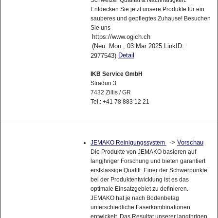
Schweizer Qualität & Nachhaltigkeit.
Entdecken Sie jetzt unsere Produkte für ein
sauberes und gepflegtes Zuhause! Besuchen
Sie uns
https://www.ogich.ch
(Neu: Mon , 03.Mar 2025 LinkID:
Detail
2977543)
IKB Service GmbH
Stradun 3
7432 Zillis / GR
Tel.: +41 78 883 12 21
->
Vorschau
JEMAKO Reinigungssystem
Die Produkte von JEMAKO basieren auf
langjhriger Forschung und bieten garantiert
erstklassige Qualitt. Einer der Schwerpunkte
bei der Produktentwicklung ist es das
optimale Einsatzgebiet zu definieren.
JEMAKO hat je nach Bodenbelag
unterschiedliche Faserkombinationen
entwickelt. Das Resultat unserer langjhrigen