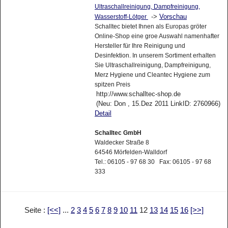
Ultraschallreinigung, Dampfreinigung,
->
Vorschau
Wasserstoff-Lötger
Schalltec bietet Ihnen als Europas gröter
Online-Shop eine groe Auswahl namenhafter
Hersteller für Ihre Reinigung und
Desinfektion. In unserem Sortiment erhalten
Sie Ultraschallreinigung, Dampfreinigung,
Merz Hygiene und Cleantec Hygiene zum
spitzen Preis
http://www.schalltec-shop.de
(Neu: Don , 15.Dez 2011 LinkID: 2760966)
Detail
Schalltec GmbH
Waldecker Straße 8
64546 Mörfelden-Walldorf
Tel.: 06105 - 97 68 30 Fax: 06105 - 97 68
333
Seite :
[<<]
...
2
3
4
5
6
7
8
9
10
11
12
13
14
15
16
[>>]