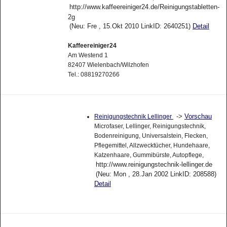
http://www.kaffeereiniger24.de/Reinigungstabletten-
2g
(Neu: Fre , 15.Okt 2010 LinkID: 2640251)
Detail
Kaffeereiniger24
Am Westend 1
82407 Wielenbach/Wilzhofen
Tel.: 08819270266
->
Vorschau
Reinigungstechnik Lellinger
Microfaser, Lellinger, Reinigungstechnik,
Bodenreinigung, Universalstein, Flecken,
Pflegemittel, Allzwecktücher, Hundehaare,
Katzenhaare, Gummibürste, Autopflege,
http://www.reinigungstechnik-lellinger.de
(Neu: Mon , 28.Jan 2002 LinkID: 208588)
Detail