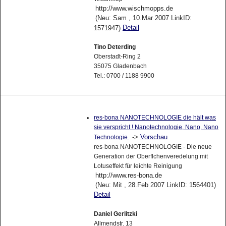
http://www.wischmopps.de
(Neu: Sam , 10.Mar 2007 LinkID:
Detail
1571947)
Tino Deterding
Oberstadt-Ring 2
35075 Gladenbach
Tel.: 0700 / 1188 9900
res-bona NANOTECHNOLOGIE die hält was
sie verspricht ! Nanotechnologie, Nano, Nano
->
Vorschau
Technologie
res-bona NANOTECHNOLOGIE - Die neue
Generation der Oberflchenveredelung mit
Lotuseffekt für leichte Reinigung
http://www.res-bona.de
(Neu: Mit , 28.Feb 2007 LinkID: 1564401)
Detail
Daniel Gerlitzki
Allmendstr. 13