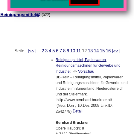
Reinigungsmittel@
(377)
Seite :
[<<]
...
2
3
4
5
6
7
8
9
10
11
12
13
14
15
16
[>>]
Reinigungsmittel, Papierwaren,
Reinigungsmaschinen für Gewerbe und
->
Vorschau
Industrie:
BB-Rein – Reinigungsmittel, Papierwaren
und Reinigungsmaschinen für Gewerbe und
Industrie im Burgenland, Niederösterreich
und der Steiermark.
http://www.bernhard-bruckner.at/
(Neu: Don , 10.Dez 2009 LinkID:
Detail
2542779)
Bernhard Bruckner
Obere Hauptstr. 8