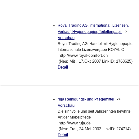
Royal Trading AG, International, Lizenzen,
->
Verkauf, Hygienepapier, Toilettenpapi
Vorschau
Royal Trading AG, Handel mit Hygienepapier,
Internationale Lizenzvergabe ROYAL C
http://www.royal-comfort.ch
(Neu: Mit , 17.Okt 2007 LinkID: 1768625)
Detail
->
ruja Reinigungs- und Pflegemittel
Vorschau
Die sinnvolle und seit Jahrzehnten bewhrte
Art der Möbelpflege
http://www.ruja.de
(Neu: Fre , 24.Mai 2002 LinkID: 274714)
Detail