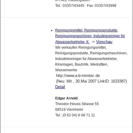
A-7422 Riedlingsdorf
Tel.: 03357/43445 Fax: 03357/43998
Reinigungsmittel, Reinigungsprodukte,
Reinigungsmaschinen, Industriereiniger für
->
Vorschau
Abwasserbetriebe, K
Wir verkaufen Reinigungsmittel,
Reinigungsprodukte, Reinigungsmaschinen,
Industriereiniger für Abwasserbetriebe,
Klranlagen, Bauhöfe, Werksttten,
Wasserwerke.
http://www.a-b-mirotec.de
(Neu: Mit , 30.Mai 2007 LinkID: 1633387)
Detail
Edgar Arnold
Theodor-Heuss-Strasse 55
68519 Viernheim
Tel.: (0 62 04) 6 08 71 11