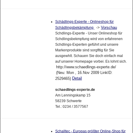
Schädlings-Experte - Onlineshop für
->
Vorschau
Schädlingsbekämpfung
Schdlings-Experte - Unser Onlineshop für
Schdlingsbekmpfung wird von erfahrenen
Schdlings-Experten geführt und unsere
Markenprodukte sind sorgfltig für Sie
ausgewhlt. Schauen Sie doch einfach mal
auf unserer Homepage vorbei. Es lohnt sich.
http://www.schaedlings-experte.de/
(Neu: Mon , 16.Nov 2009 LinkID:
Detail
2529465)
schaedlings-experte.de
Am Lenningskamp 15
58239 Schwerte
Tel.: 0234 / 3577567
Schalltec - Europas größter Online-Shop für