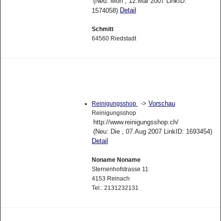
(Neu: Mon , 12.Mar 2007 LinkID:
Detail
1574058)
Schmitt
64560 Riedstadt
->
Vorschau
Reinigungsshop
Reinigungsshop
http://www.reinigungsshop.ch/
(Neu: Die , 07.Aug 2007 LinkID: 1693454)
Detail
Noname Noname
Sternenhofstrasse 11
4153 Reinach
Tel.: 2131232131