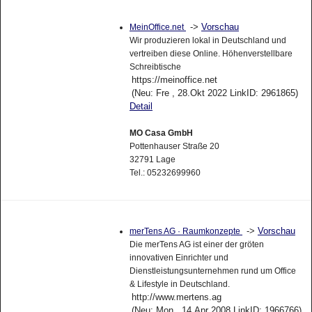
->
Vorschau
MeinOffice.net
Wir produzieren lokal in Deutschland und
vertreiben diese Online. Höhenverstellbare
Schreibtische
https://meinoffice.net
(Neu: Fre , 28.Okt 2022 LinkID: 2961865)
Detail
MO Casa GmbH
Pottenhauser Straße 20
32791 Lage
Tel.: 05232699960
->
Vorschau
merTens AG · Raumkonzepte
Die merTens AG ist einer der gröten
innovativen Einrichter und
Dienstleistungsunternehmen rund um Office
& Lifestyle in Deutschland.
http://www.mertens.ag
(Neu: Mon , 14.Apr 2008 LinkID: 1966766)