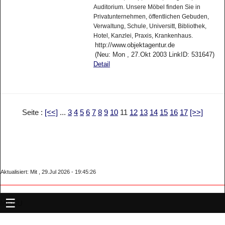
Auditorium. Unsere Möbel finden Sie in
Privatunternehmen, öffentlichen Gebuden,
Verwaltung, Schule, Universitt, Bibliothek,
Hotel, Kanzlei, Praxis, Krankenhaus.
http://www.objektagentur.de
(Neu: Mon , 27.Okt 2003 LinkID: 531647)
Detail
Seite :
[<<]
...
3
4
5
6
7
8
9
10
11
12
13
14
15
16
17
[>>]
Aktualisiert: Mit , 29.Jul 2026 - 19:45:26
MENU