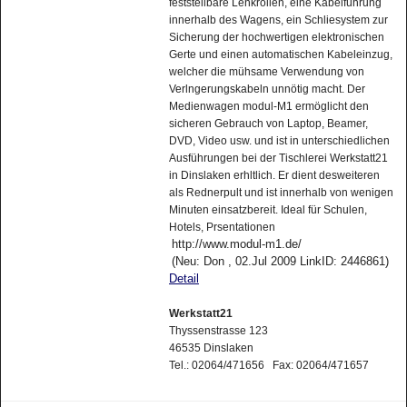
feststellbare Lenkrollen, eine Kabelführung
innerhalb des Wagens, ein Schliesystem zur
Sicherung der hochwertigen elektronischen
Gerte und einen automatischen Kabeleinzug,
welcher die mühsame Verwendung von
Verlngerungskabeln unnötig macht. Der
Medienwagen modul-M1 ermöglicht den
sicheren Gebrauch von Laptop, Beamer,
DVD, Video usw. und ist in unterschiedlichen
Ausführungen bei der Tischlerei Werkstatt21
in Dinslaken erhltlich. Er dient desweiteren
als Rednerpult und ist innerhalb von wenigen
Minuten einsatzbereit. Ideal für Schulen,
Hotels, Prsentationen
http://www.modul-m1.de/
(Neu: Don , 02.Jul 2009 LinkID: 2446861)
Detail
Werkstatt21
Thyssenstrasse 123
46535 Dinslaken
Tel.: 02064/471656 Fax: 02064/471657