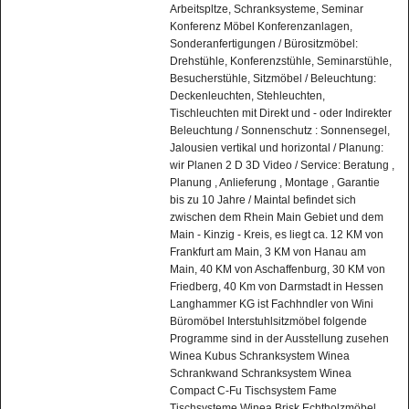
Arbeitspltze, Schranksysteme, Seminar
Konferenz Möbel Konferenzanlagen,
Sonderanfertigungen / Bürositzmöbel:
Drehstühle, Konferenzstühle, Seminarstühle,
Besucherstühle, Sitzmöbel / Beleuchtung:
Deckenleuchten, Stehleuchten,
Tischleuchten mit Direkt und - oder Indirekter
Beleuchtung / Sonnenschutz : Sonnensegel,
Jalousien vertikal und horizontal / Planung:
wir Planen 2 D 3D Video / Service: Beratung ,
Planung , Anlieferung , Montage , Garantie
bis zu 10 Jahre / Maintal befindet sich
zwischen dem Rhein Main Gebiet und dem
Main - Kinzig - Kreis, es liegt ca. 12 KM von
Frankfurt am Main, 3 KM von Hanau am
Main, 40 KM von Aschaffenburg, 30 KM von
Friedberg, 40 Km von Darmstadt in Hessen
Langhammer KG ist Fachhndler von Wini
Büromöbel Interstuhlsitzmöbel folgende
Programme sind in der Ausstellung zusehen
Winea Kubus Schranksystem Winea
Schrankwand Schranksystem Winea
Compact C-Fu Tischsystem Fame
Tischsysteme Winea Brisk Echtholzmöbel