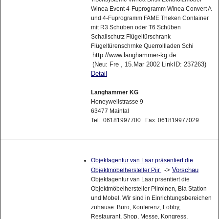
Winea Event 4-Fuprogramm Winea Convert A
und 4-Fuprogramm FAME Theken Container
mit R3 Schüben oder T6 Schüben
Schallschutz Flügeltürschrank
Flügeltürenschrnke Querrollladen Schi
http://www.langhammer-kg.de
(Neu: Fre , 15.Mar 2002 LinkID: 237263)
Detail
Langhammer KG
Honeywellstrasse 9
63477 Maintal
Tel.: 06181997700 Fax: 061819977029
Objektagentur van Laar präsentiert die
->
Vorschau
Objektmöbelhersteller Piir
Objektagentur van Laar prsentiert die
Objektmöbelhersteller Piiroinen, Bla Station
und Mobel. Wir sind in Einrichtungsbereichen
zuhause: Büro, Konferenz, Lobby,
Restaurant, Shop, Messe, Kongress,