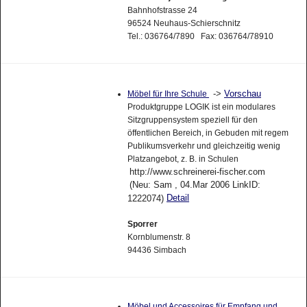
Bahnhofstrasse 24
96524 Neuhaus-Schierschnitz
Tel.: 036764/7890 Fax: 036764/78910
->
Vorschau
Möbel für Ihre Schule
Produktgruppe LOGIK ist ein modulares
Sitzgruppensystem speziell für den
öffentlichen Bereich, in Gebuden mit regem
Publikumsverkehr und gleichzeitig wenig
Platzangebot, z. B. in Schulen
http://www.schreinerei-fischer.com
(Neu: Sam , 04.Mar 2006 LinkID:
Detail
1222074)
Sporrer
Kornblumenstr. 8
94436 Simbach
Möbel und Accessoires für Empfang und