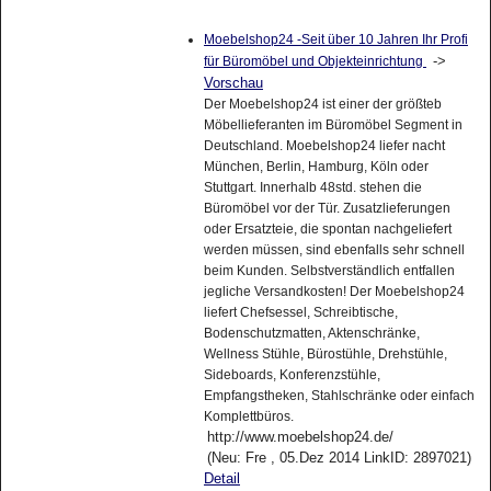
Moebelshop24 -Seit über 10 Jahren Ihr Profi
->
für Büromöbel und Objekteinrichtung
Vorschau
Der Moebelshop24 ist einer der größteb
Möbellieferanten im Büromöbel Segment in
Deutschland. Moebelshop24 liefer nacht
München, Berlin, Hamburg, Köln oder
Stuttgart. Innerhalb 48std. stehen die
Büromöbel vor der Tür. Zusatzlieferungen
oder Ersatzteie, die spontan nachgeliefert
werden müssen, sind ebenfalls sehr schnell
beim Kunden. Selbstverständlich entfallen
jegliche Versandkosten! Der Moebelshop24
liefert Chefsessel, Schreibtische,
Bodenschutzmatten, Aktenschränke,
Wellness Stühle, Bürostühle, Drehstühle,
Sideboards, Konferenzstühle,
Empfangstheken, Stahlschränke oder einfach
Komplettbüros.
http://www.moebelshop24.de/
(Neu: Fre , 05.Dez 2014 LinkID: 2897021)
Detail