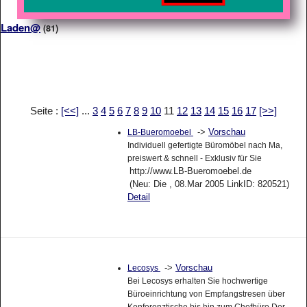
Laden@
(81)
Seite :
[<<]
...
3
4
5
6
7
8
9
10
11
12
13
14
15
16
17
[>>]
->
Vorschau
LB-Bueromoebel
Individuell gefertigte Büromöbel nach Ma,
preiswert & schnell - Exklusiv für Sie
http://www.LB-Bueromoebel.de
(Neu: Die , 08.Mar 2005 LinkID: 820521)
Detail
->
Vorschau
Lecosys
Bei Lecosys erhalten Sie hochwertige
Büroeinrichtung von Empfangstresen über