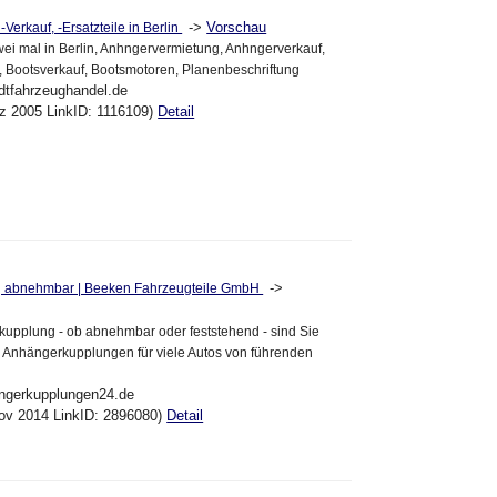
->
Vorschau
-Verkauf, -Ersatzteile in Berlin
i mal in Berlin, Anhngervermietung, Anhngerverkauf,
, Bootsverkauf, Bootsmotoren, Planenbeschriftung
dtfahrzeughandel.de
ez 2005 LinkID: 1116109)
Detail
->
 abnehmbar | Beeken Fahrzeugteile GmbH
kupplung - ob abnehmbar oder feststehend - sind Sie
ren Anhängerkupplungen für viele Autos von führenden
engerkupplungen24.de
ov 2014 LinkID: 2896080)
Detail