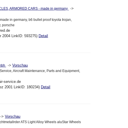
->
LES, ARMORED CARS - made in germany
ade in germany, b6 bullet proof toyota trojan,
, porsche
red.de
ar 2004 LinkID: 593275)
Detail
->
Vorschau
gmbh
ervice, Aircraft Maintenance, Parts and Equipment,
air-service.de
ez 2001 LinkID: 180234)
Detail
->
Vorschau
htmetallrder ATS Light Alloy Wheels aluStar Wheels