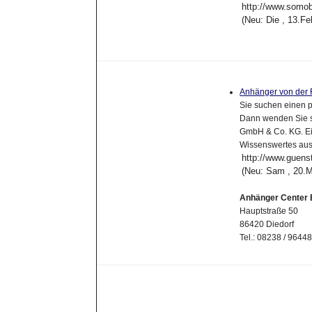
http://www.somob
(Neu: Die , 13.F
Anhänger von der
Sie suchen einen 
Dann wenden Sie s
GmbH & Co. KG. Ein
Wissenswertes aus
http://www.guens
(Neu: Sam , 20.M
Anhänger Center 
Hauptstraße 50
86420 Diedorf
Tel.: 08238 / 9644