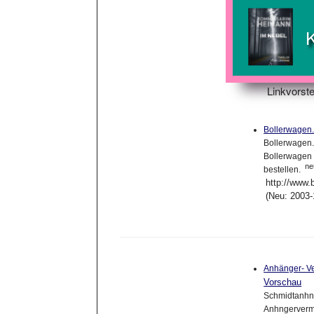
Linkvorste
Bollerwagen
Bollerwagen.
Bollerwagen v
ne
bestellen.
http://www.
(Neu: 2003-
Anhänger- Ver
Vorschau
Schmidtanhng
Anhngervermi