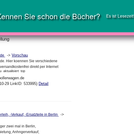
Kennen Sie schon die Bücher?
Es ist Lesezeit
llung
->
Vorschau
.de
de. Hier koennen Sie verschiedene
ersandkostenfrei direkt per Internet
u
aktualisiert
top
bollerwagen.de
10-29 LinkID: 533995)
Detail
->
leih, -Verkauf, -Ersatzteile in Berlin
er zwei mal in Berlin,
etung, Anhngerverkauf,