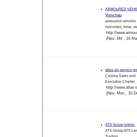
ARMOuRED VEHIC
Vorschau
armoured vehicles m
mercedes, bmw, vw
http://www.armou
(Neu: Mit , 10.M
atlas-air-service-
Cessna Sales and S
Executive Charter
http://www.atlas-
(Neu: Mon , 10.D
ATS Group online
ATS Group ATS Leic
Trading