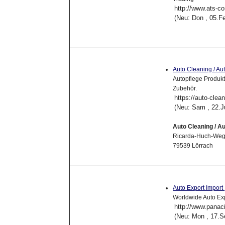
http://www.ats-
(Neu: Don , 05.F
Auto Cleaning / A
Autopflege Produkt
Zubehör.
https://auto-clea
(Neu: Sam , 22.J
Auto Cleaning / A
Ricarda-Huch-Weg
79539 Lörrach
Auto Export Import
Worldwide Auto Ex
http://www.panaci
(Neu: Mon , 17.S