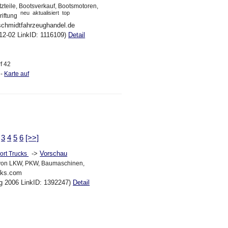
zteile, Bootsverkauf, Bootsmotoren,
neu
aktualisiert
top
riftung
schmidtfahrzeughandel.de
12-02 LinkID: 1116109)
Detail
rf 42
 -
Karte auf
3
4
5
6
[>>]
->
Vorschau
port Trucks
 von LKW, PKW, Baumaschinen,
ucks.com
ug 2006 LinkID: 1392247)
Detail