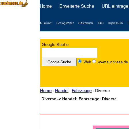
Home
Erweiterte Suche
URL eintrage
Auskunft
Schlagwörter
Gästebuch
FAQ
Impressum
P
Google Suche
Web
www.suchnase.de
Home
:
Handel
:
Fahrzeuge
: Diverse
Diverse -> Handel: Fahrzeuge: Diverse