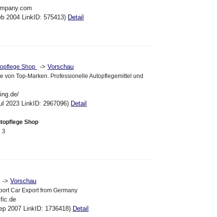
company.com
eb 2004 LinkID: 575413)
Detail
->
Vorschau
utopflege Shop
e von Top-Marken. Professionelle Autopflegemittel und
ning.de/
ul 2023 LinkID: 2967096)
Detail
utopflege Shop
 3
->
Vorschau
port Car Export from Germany
fic.de
ep 2007 LinkID: 1736418)
Detail