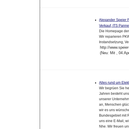
Alexander Speier 
Verkauf, ITS Pann
Die Homepage der 
Wir reparieren PKW
Instandsetzung, V
http://www.speier
(Neu: Mit , 04.A
Alles rund um Ele
Wir begrüen Sie he
Jahren besteht uns
unserer Unternehm
an, Menschen glüc
wir es uns wünsch
Bundesgebiet mit R
uns eine E-Mail, w
Nhe. Wir freuen uns