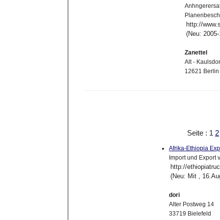
Anhngerersat
Planenbesch
http://www.
(Neu: 2005-
Zanettel
Alt - Kaulsdo
12621 Berlin
Seite : 1
2
Afrika-Ethiopia Ex
Import und Export
http://ethiopiatr
(Neu: Mit , 16.A
dori
Alter Postweg 14
33719 Bielefeld