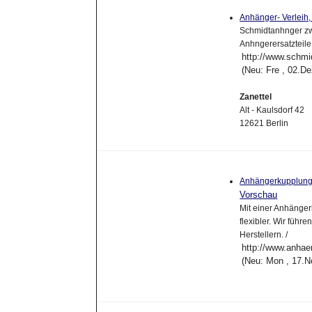
Anhänger- Verleih, 
Schmidtanhnger zwe
Anhngerersatzteile
http://www.schmi
(Neu: Fre , 02.D
Zanettel
Alt - Kaulsdorf 42
12621 Berlin
Anhängerkupplung
Vorschau
Mit einer Anhänger
flexibler. Wir füh
Herstellern. /
http://www.anha
(Neu: Mon , 17.N