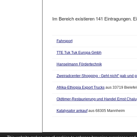
Im Bereich existieren 141 Eintragungen. Ei
Fahrsport
TTE Tuk Tuk Europa Gmbh
Hanselmann Fördertechnik
Zweiradcenter-Shopping - Geht nicht" gab und gib
Afrika-Ethiopia Export Trucks
aus 33719 Bielefel
Oldtimer-Restaurierung und Handel Ernst Chal
Katalysator ankauf
aus 68305 Mannheim