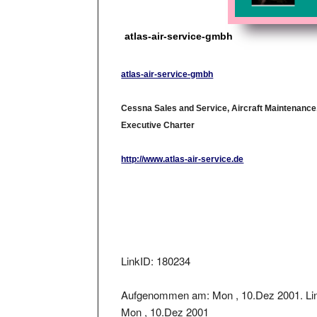
atlas-air-service-gmbh
atlas-air-service-gmbh
Cessna Sales and Service, Aircraft Maintenance
Executive Charter
http://www.atlas-air-service.de
LinkID: 180234
Aufgenommen am: Mon , 10.Dez 2001. Lin
Mon , 10.Dez 2001
Der Linkstatus wurde geprüft am: 2018-08