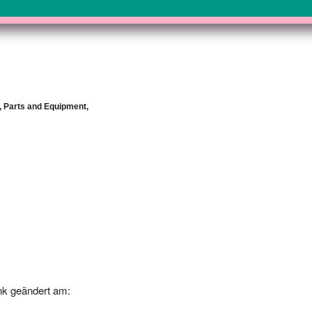
, Parts and Equipment,
k geändert am:
-24 00:00:00