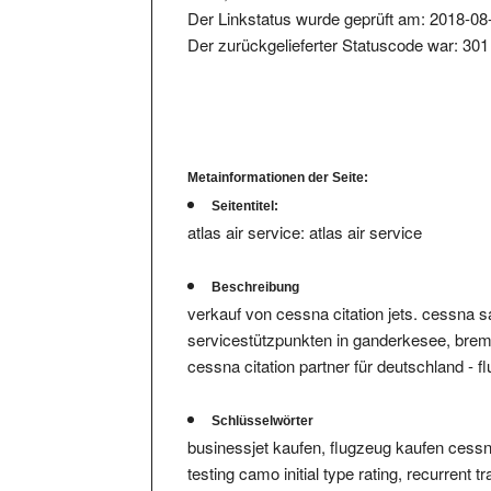
Der zurückgelieferter Statuscode war: 301
Metainformationen der Seite:
Seitentitel:
atlas air service: atlas air service
Beschreibung
verkauf von cessna citation jets. cessna s
servicestützpunkten in ganderkesee, breme
cessna citation partner für deutschland - f
Schlüsselwörter
businessjet kaufen, flugzeug kaufen cessna c
testing camo initial type rating, recurrent tra