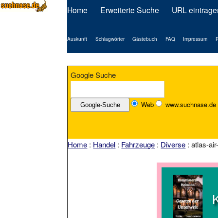
Home
Erweiterte Suche
URL eintrage
Auskunft
Schlagwörter
Gästebuch
FAQ
Impressum
P
Google Suche
Web
www.suchnase.de
Home
:
Handel
:
Fahrzeuge
:
Diverse
: atlas-ai