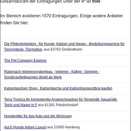
Gesamtanzahl der Eintragungen unter der IP ist
9588
Im Bereich existieren 1570 Eintragungen. Einige andere Anbieter
finden Sie hier:
Die Pfotenkollektion - für Hunde, Katzen und Hasen - Bestickungsservice für
Tiersymbole, Tiermotive,
aus 63762 Großostheim
The Pet Company Express
Rübenach-Volierensystembau - Volieren - Käfige - Gehege -
Sonderanfertigungen direkt ab Werk
Katzentaschen Shop - Katzentasche und Katzentransportbox kaufen
Terra Tropica Ihr kompetenter Ansprechpartner für Terraristik, Aquaristik,
Teich und Nager in F
aus 61381 Friedrichsdorf
Hundegitter für das Auto und die Wohnung
Auch Hunde lieben Luxus!
aus 22085 Hamburg