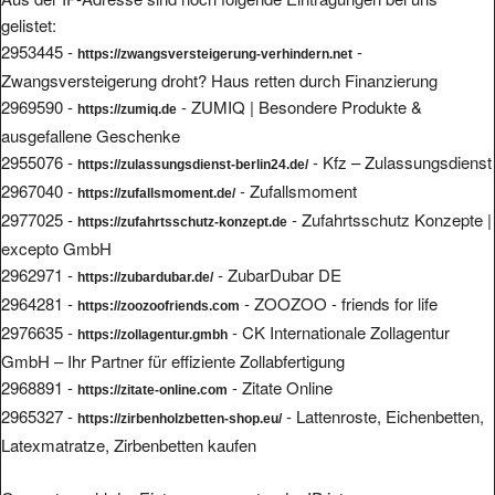
gelistet:
2953445 -
-
https://zwangsversteigerung-verhindern.net
Zwangsversteigerung droht? Haus retten durch Finanzierung
2969590 -
- ZUMIQ | Besondere Produkte &
https://zumiq.de
ausgefallene Geschenke
2955076 -
- Kfz – Zulassungsdienst
https://zulassungsdienst-berlin24.de/
2967040 -
- Zufallsmoment
https://zufallsmoment.de/
2977025 -
- Zufahrtsschutz Konzepte |
https://zufahrtsschutz-konzept.de
excepto GmbH
2962971 -
- ZubarDubar DE
https://zubardubar.de/
2964281 -
- ZOOZOO - friends for life
https://zoozoofriends.com
2976635 -
- CK Internationale Zollagentur
https://zollagentur.gmbh
GmbH – Ihr Partner für effiziente Zollabfertigung
2968891 -
- Zitate Online
https://zitate-online.com
2965327 -
- Lattenroste, Eichenbetten,
https://zirbenholzbetten-shop.eu/
Latexmatratze, Zirbenbetten kaufen