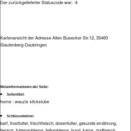
Der zurückgelieferter Statuscode war: -4
Kartenansicht der Adresse Alten Busecker Str.12, 35460
Staufenberg-Daubringen
Metainformationen der Seite:
Seitentitel:
home - wauzis stickstube
Schlüsselwörter
barf, frostfutter, frischfleisch, dosenfutter, gesunde ernährung,
tierarzt, futterprobleme, fellprobleme, hund, katze, rindfleisch,