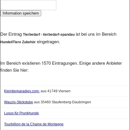
Der Eintrag
ist bei uns im Bereich
Tierbedarf - tierbedarf-spandau
eingetragen.
Handel/Tiere Zubehör
Im Bereich existieren 1570 Eintragungen. Einige andere Anbieter
finden Sie hier:
Kleintierparadies.com-
aus 41749 Viersen
Wauzis-Stickstube
aus 35460 Staufenberg-Daubringen
Luxus für Prunkhunde
Tourbillion de la Chaine de Montagne
Haustierbedarf rund um Hund, Katze, Nager, Vogel
aus 06918 Mark