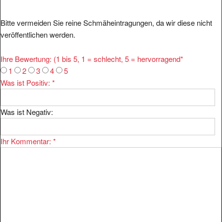
Bitte vermeiden Sie reine Schmäheintragungen, da wir diese nicht
veröffentlichen werden.
Ihre Bewertung: (1 bis 5, 1 = schlecht, 5 = hervorragend
*
1
2
3
4
5
Was ist Positiv:
*
Was ist Negativ:
Ihr Kommentar:
*