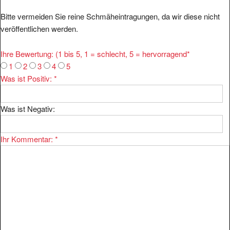
Bitte vermeiden Sie reine Schmäheintragungen, da wir diese nicht
veröffentlichen werden.
Ihre Bewertung: (1 bis 5, 1 = schlecht, 5 = hervorragend
*
1
2
3
4
5
Was ist Positiv:
*
Was ist Negativ:
Ihr Kommentar:
*