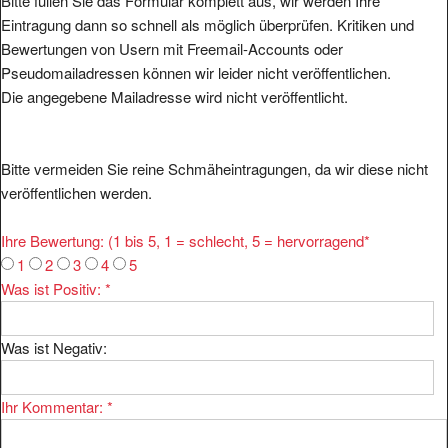
Bitte füllen Sie das Formular komplett aus, wir werden Ihre
Eintragung dann so schnell als möglich überprüfen. Kritiken und
Bewertungen von Usern mit Freemail-Accounts oder
Pseudomailadressen können wir leider nicht veröffentlichen.
Die angegebene Mailadresse wird nicht veröffentlicht.
Bitte vermeiden Sie reine Schmäheintragungen, da wir diese nicht
veröffentlichen werden.
Ihre Bewertung: (1 bis 5, 1 = schlecht, 5 = hervorragend
*
1
2
3
4
5
Was ist Positiv:
*
Was ist Negativ:
Ihr Kommentar:
*