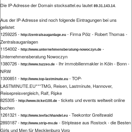
Die IP-Adresse der Domain stocksattel.eu lautet
.
89.31.143.14
Aus der IP-Adresse sind noch folgende Eintragungen bei uns
gelistet:
1259225 -
- Firma Pölz - Robert Thomas -
http://zentralsauganlage.eu
Zentralsauganlagen
1154002 -
-
http://www.unternehmensberatung-nowoczyn.de
Unternehmensberatung Nowoczyn
1380726 -
- Ihr immobilienmakler in Köln - Bonn -
http://www.tuzzeo.de
NRW
1300851 -
- TOP-
http://www.top-lastminute.eu
LASTMINUTE.EU***TMG, Reisen, Lastminute, Hannover,
Reisepreisvergleich, Ralf, Ripke
825305 -
- tickets und events weltweit online
http://www.ticket100.de
buchen
1261321 -
- Teekontor Greifswald
http://www.teefachhandel.eu
2893187 -
- Striptease aus Rostock - die Besten
http://www.strip-mv.de
Girls und Men für Mecklenburg Vorp