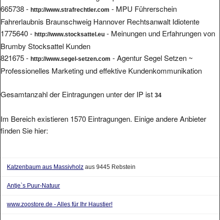
665738 -
- MPU Führerschein
http://www.strafrechtler.com
Fahrerlaubnis Braunschweig Hannover Rechtsanwalt Idiotente
1775640 -
- Meinungen und Erfahrungen von
http://www.stocksattel.eu
Brumby Stocksattel Kunden
821675 -
- Agentur Segel Setzen ~
http://www.segel-setzen.com
Professionelles Marketing und effektive Kundenkommunikation
Gesamtanzahl der Eintragungen unter der IP ist
34
Im Bereich existieren 1570 Eintragungen. Einige andere Anbieter
finden Sie hier:
Katzenbaum aus Massivholz
aus 9445 Rebstein
Antje`s Puur-Natuur
www.zoostore.de - Alles für Ihr Haustier!