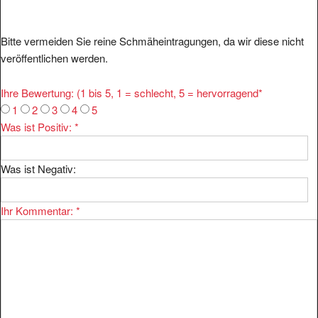
Bitte vermeiden Sie reine Schmäheintragungen, da wir diese nicht
veröffentlichen werden.
Ihre Bewertung: (1 bis 5, 1 = schlecht, 5 = hervorragend
*
1
2
3
4
5
Was ist Positiv:
*
Was ist Negativ:
Ihr Kommentar:
*