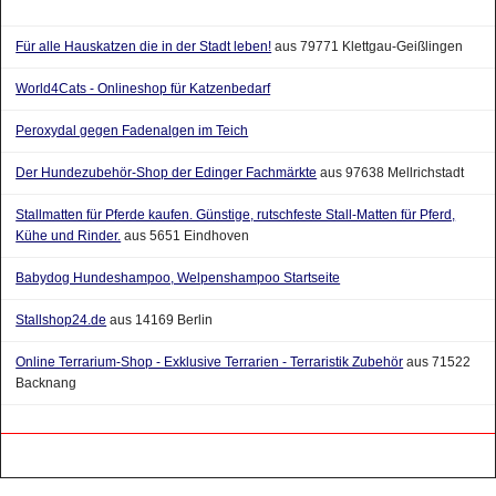
Für alle Hauskatzen die in der Stadt leben!
aus 79771 Klettgau-Geißlingen
World4Cats - Onlineshop für Katzenbedarf
Peroxydal gegen Fadenalgen im Teich
Der Hundezubehör-Shop der Edinger Fachmärkte
aus 97638 Mellrichstadt
Stallmatten für Pferde kaufen. Günstige, rutschfeste Stall-Matten für Pferd,
Kühe und Rinder.
aus 5651 Eindhoven
Babydog Hundeshampoo, Welpenshampoo Startseite
Stallshop24.de
aus 14169 Berlin
Online Terrarium-Shop - Exklusive Terrarien - Terraristik Zubehör
aus 71522
Backnang