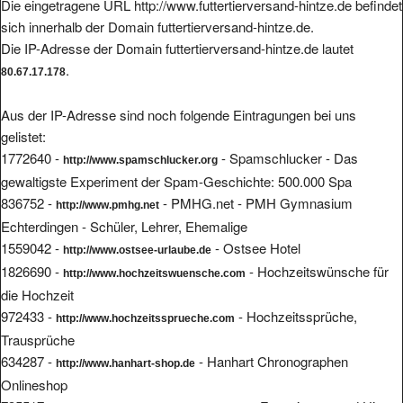
Die eingetragene URL http://www.futtertierversand-hintze.de befindet
sich innerhalb der Domain futtertierversand-hintze.de.
Die IP-Adresse der Domain futtertierversand-hintze.de lautet
.
80.67.17.178
Aus der IP-Adresse sind noch folgende Eintragungen bei uns
gelistet:
1772640 -
- Spamschlucker - Das
http://www.spamschlucker.org
gewaltigste Experiment der Spam-Geschichte: 500.000 Spa
836752 -
- PMHG.net - PMH Gymnasium
http://www.pmhg.net
Echterdingen - Schüler, Lehrer, Ehemalige
1559042 -
- Ostsee Hotel
http://www.ostsee-urlaube.de
1826690 -
- Hochzeitswünsche für
http://www.hochzeitswuensche.com
die Hochzeit
972433 -
- Hochzeitssprüche,
http://www.hochzeitssprueche.com
Trausprüche
634287 -
- Hanhart Chronographen
http://www.hanhart-shop.de
Onlineshop