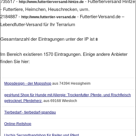
735517 -
- Futtertierversand Hintze
http://www.futtertierversand-hintze.de
- Futtertiere, Heimchen, Heuschrecken, uvm.
2184887 -
- Futtertier-Versand.de –
http://www.futtertier-versand.de
Lebendfutter-Versand für Ihr Terrarium
Gesamtanzahl der Eintragungen unter der IP ist
8
Im Bereich existieren 1570 Eintragungen. Einige andere Anbieter
finden Sie hier:
Mopsdesign - der Mopsshop
aus 74394 Hessigheim
gesHund Shop für Hunde mit Allergie: Trockenfutter, Pferde- und Rischfleisch
getrocknet: Pferdeherz,
aus 69168 Wiesloch
Tierbedarf - tierbedarf-spandau
Online-Reitshop
Uschis Secondhandshop für Reiter und Pferd